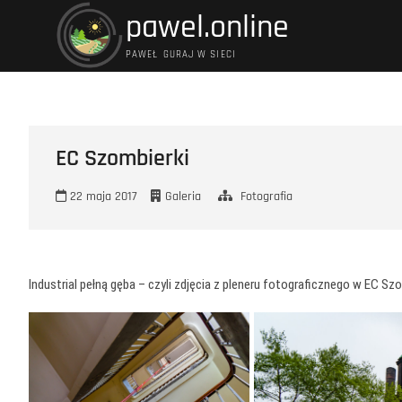
Przejdź
pawel.online
do
treści
PAWEŁ GURAJ W SIECI
EC Szombierki
22 maja 2017
Galeria
Fotografia
Industrial pełną gęba – czyli zdjęcia z pleneru fotograficznego w EC 