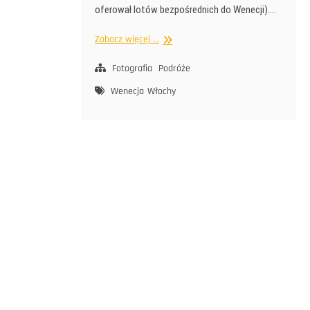
oferował lotów bezpośrednich do Wenecji).…
Wenecja
Zobacz więcej ...
z
lotu
Fotografia
Podróże
ptaka
Wenecja
Włochy