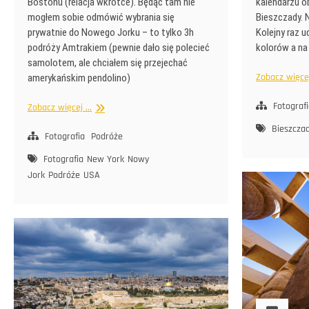
Bostonu (relacja wkrótce). Będąc tam nie
kalendarzu 
mogłem sobie odmówić wybrania się
Bieszczady. N
prywatnie do Nowego Jorku – to tylko 3h
Kolejny raz u
podróży Amtrakiem (pewnie dało się polecieć
kolorów a n
samolotem, ale chciałem się przejechać
Zobacz więcej 
amerykańskim pendolino)
Fotograf
Nowy
Zobacz więcej ...
Jork
Bieszcza
Fotografia
Podróże
Fotografia
New York
Nowy
Jork
Podróże
USA