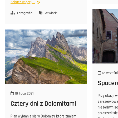
Wiewióry
Zobacz więcej ...
Fotografia
Wiwiórki
12 wrześni
Spacer
19 lipca 2021
Przy okazji w
zarezerwował
Cztery dni z Dolomitami
nie byłbym s
przeszedł się
Plan wybrania się w Dolomity, które znałem