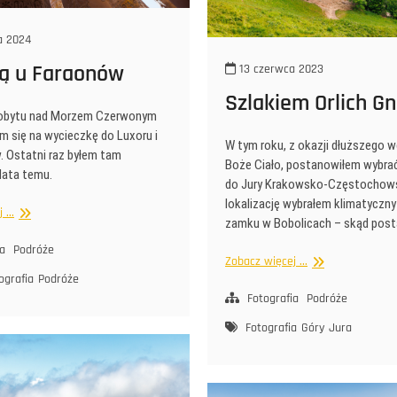
a 2024
tą u Faraonów
13 czerwca 2023
Szlakiem Orlich Gn
 pobytu nad Morzem Czerwonym
 się na wycieczkę do Luxoru i
W tym roku, z okazji dłuższego 
w. Ostatni raz byłem tam
Boże Ciało, postanowiłem wybrać
lata temu.
do Jury Krakowsko-Częstochows
lokalizację wybrałem klimatyczny
Z
...
zamku w Bobolicach – skąd pos
wizytą
u
ia
Podróże
Szlakiem
Zobacz więcej ...
Faraonów
ografia
Podróże
Orlich
Gniazd
Fotografia
Podróże
Fotografia
Góry
Jura