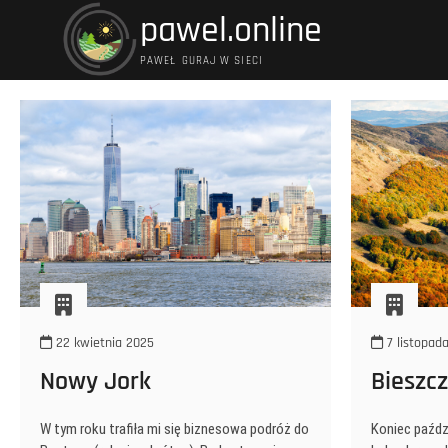
Przejdź
pawel.online
do
treści
PAWEŁ GURAJ W SIECI
22 kwietnia 2025
7 listopad
Nowy Jork
Bieszc
W tym roku trafiła mi się biznesowa podróż do
Koniec paźdz