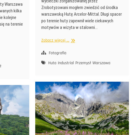
wycieczki zorganizowanej przez
uty Warszawa
Zrobotyzowani mogłem zwiedzić od środka
wanych kilka
warszawską Hutę Arcelor-Mittal. Długi spacer
e kolejne
po terenie huty zapewnił wiele ciekawych
się na terenie
motywów a wizyta w stalowni…
Huta
Zobacz więcej ...
od
środka
Fotografia
Huta
Industrial
Przemysł
Warszawa
ł