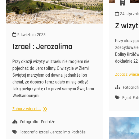
24 styczni
Z wizy
5 kwietnia 2023
Przy okazji
Izrael : Jerozolima
zdecydowałem
Doliny Króló
dokładnie 22 
Przy okazji wizyty w Izraelu nie mogłem nie
pojechać do Jerozolimy. O wizycie w Ziemi
Zobacz więcej 
Świętej marzyłem od dawna, jednakże los
chciał, że dopiero teraz udało mi się odbyć
Fotograf
taką pielgrzymkę i to przed samymi Świętami
Wielkanocnymi.
Egipt
Fot
Izrael
Zobacz więcej ...
:
Jerozolima
Fotografia
Podróże
Fotografia
Izrael
Jerozolima
Podróże