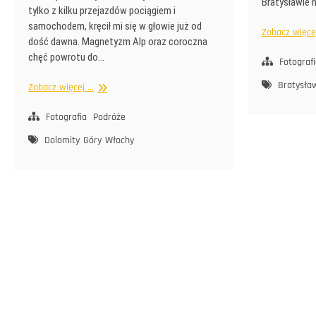
Bratysławie 
tylko z kilku przejazdów pociągiem i
samochodem, kręcił mi się w głowie już od
Zobacz więcej 
dość dawna. Magnetyzm Alp oraz coroczna
chęć powrotu do…
Fotograf
Bratysła
Cztery
Zobacz więcej ...
dni
z
Fotografia
Podróże
Dolomitami
Dolomity
Góry
Włochy
Stronicowanie
wpisów