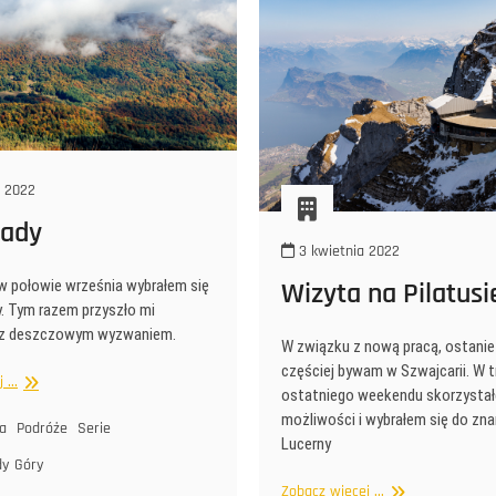
a 2022
zady
3 kwietnia 2022
 w połowie września wybrałem się
Wizyta na Pilatusi
. Tym razem przyszło mi
ę z deszczowym wyzwaniem.
W związku z nową pracą, ostanie
częściej bywam w Szwajcarii. W t
Bieszczady
...
ostatniego weekendu skorzysta
możliwości i wybrałem się do zna
ia
Podróże
Serie
Lucerny
dy
Góry
Wizyta
Zobacz więcej ...