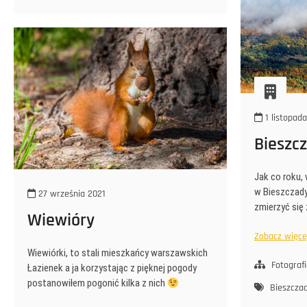
1 listopad
Bieszc
Jak co roku,
w Bieszczady
27 września 2021
zmierzyć si
Wiewióry
Zobacz więcej 
Wiewiórki, to stali mieszkańcy warszawskich
Fotograf
Łazienek a ja korzystając z pięknej pogody
postanowiłem pogonić kilka z nich
Bieszcza