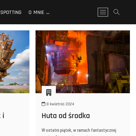
SPOTTING
O MNIE …
P
r
z
y
c
i
s
k
m
e
n
u
8 kwietnia 2024
 i
Huta od środka
W ostatni piątek, w ramach fantastycznej