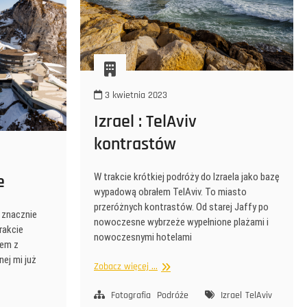
3 kwietnia 2023
Izrael : TelAviv
kontrastów
e
W trakcie krótkiej podróży do Izraela jako bazę
wypadową obrałem TelAviv. To miasto
przeróżnych kontrastów. Od starej Jaffy po
 znacznie
nowoczesne wybrzeże wypełnione plażami i
rakcie
nowoczesnymi hotelami
łem z
nej mi już
Izrael
Zobacz więcej ...
:
TelAviv
Fotografia
Podróże
Izrael
TelAviv