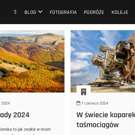
⇧
BLOG
FOTOGRAFIA
PODRÓŻE
KOLEJE
a 2024
7 czerwca 2024
zady 2024
W świecie koparek
taśmociągów
iernika to jak zwykle w moim