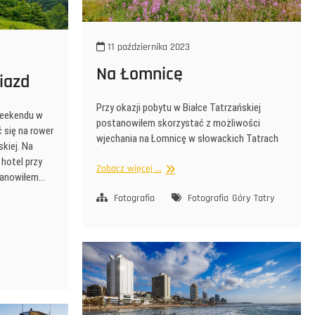
11 października 2023
Na Łomnicę
iazd
Przy okazji pobytu w Białce Tatrzańskiej
weekendu w
postanowiłem skorzystać z możliwości
 się na rower
wjechania na Łomnicę w słowackich Tatrach
kiej. Na
 hotel przy
Na
Zobacz więcej ...
tanowiłem…
Łomnicę
Fotografia
Fotografia
Góry
Tatry