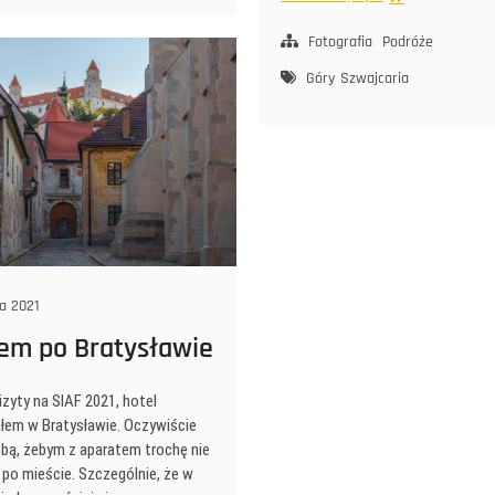
na
Pilatusie
Fotografia
Podróże
Góry
Szwajcaria
a 2021
em po Bratysławie
izyty na SIAF 2021, hotel
em w Bratysławie. Oczywiście
obą, żebym z aparatem trochę nie
 po mieście. Szczególnie, że w