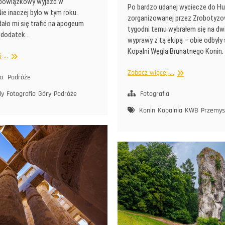
obowiązkowy wyjazd w
Po bardzo udanej wyciecze do H
ie inaczej było w tym roku.
zorganizowanej przez Zrobotyzo
dało mi się trafić na apogeum
tygodni temu wybrałem się na dwi
a dodatek…
wyprawy z tą ekipą – obie odbyły 
Kopalni Węgla Brunatnego Konin.
Bieszczady
...
2024
W
Zobacz więcej ...
ia
Podróże
świecie
koparek
dy
Fotografia
Góry
Podróże
Fotografia
i
Konin
Kopalnia
KWB
Przemys
taśmociągów