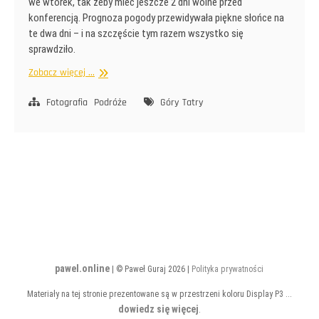
we wtorek, tak żeby mieć jeszcze 2 dni wolne przed
konferencją. Prognoza pogody przewidywała piękne słońce na
te dwa dni – i na szczęście tym razem wszystko się
sprawdziło.
Kwietniowe
Zobacz więcej ...
Tatry
Fotografia
Podróże
Góry
Tatry
pawel.online
| © Paweł Guraj 2026 |
Polityka prywatności
Materiały na tej stronie prezentowane są w przestrzeni koloru Display P3 ...
dowiedz się więcej
.