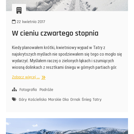
22 kwietnia 2017
W cieniu czwartego stopnia
Kiedy planowałem krótki, kwietniowy wypad w Tatry z
najskrytszych myślach nie spodziewałem się tego co mogło się
wydarzyć. Myślałem raczej o zielonych łąkach i szumiących
wiosną dolinkach z resztkami śniegu w górnych partiach gór.
W
Zobacz więcej ...
cieniu
czwartego
Fotografia
Podróże
stopnia
Góry
Kościelisko
Morskie Oko
Ornak
Śnieg
Tatry