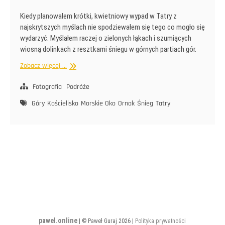
Kiedy planowałem krótki, kwietniowy wypad w Tatry z
najskrytszych myślach nie spodziewałem się tego co mogło się
wydarzyć. Myślałem raczej o zielonych łąkach i szumiących
wiosną dolinkach z resztkami śniegu w górnych partiach gór.
W
Zobacz więcej ...
cieniu
czwartego
Fotografia
Podróże
stopnia
Góry
Kościelisko
Morskie Oko
Ornak
Śnieg
Tatry
pawel.online
| © Paweł Guraj 2026 |
Polityka prywatności