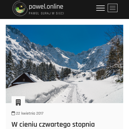
Przejdź
pawel.online
P
do
r
PAWEŁ GURAJ W SIECI
treści
z
y
c
i
s
k
m
e
n
u
22 kwietnia 2017
W cieniu czwartego stopnia