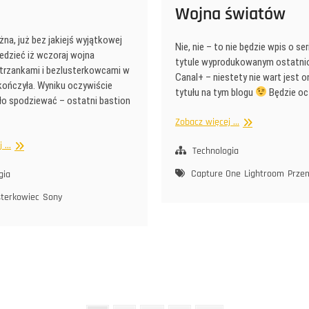
Wojna światów
na, już bez jakiejś wyjątkowej
Nie, nie – to nie będzie wpis o se
edzieć iż wczoraj wojna
tytule wyprodukowanym ostatni
trzankami i bezlusterkowcami w
Canal+ – niestety nie wart jest 
kończyła. Wyniku oczywiście
tytułu na tym blogu
Będzie oc
ło spodziewać – ostatni bastion
Wojna
Zobacz więcej ...
światów
Umarł
...
Technologia
Król,
Capture One
Lightroom
Prze
niech
gia
żyje
sterkowiec
Sony
Król