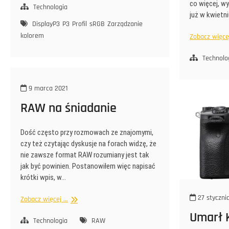
co więcej, w
po
Technologia
już w kwietn
prostu
DisplayP3
P3
Profil
sRGB
Zarządzanie
kolorem
Zobacz więcej 
Technolo
9 marca 2021
RAW na śniadanie
Dość często przy rozmowach ze znajomymi,
czy też czytając dyskusje na forach widzę, że
nie zawsze format RAW rozumiany jest tak
jak być powinien. Postanowiłem więc napisać
krótki wpis, w…
27 styczni
RAW
Zobacz więcej ...
na
Umarł K
śniadanie
Technologia
RAW