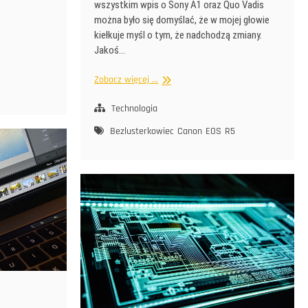
wszystkim wpis o Sony A1 oraz Quo Vadis
można było się domyślać, że w mojej głowie
kiełkuje myśl o tym, że nadchodzą zmiany.
Jakoś…
Powrót
Zobacz więcej ...
do
przeszłości
Technologia
Bezlusterkowiec
Canon
EOS
R5