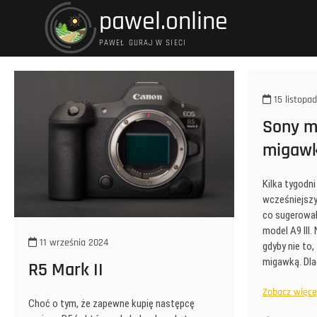
Przejdź
pawel.online
do
treści
PAWEŁ GURAJ W SIECI
15 listopa
Sony m
migaw
Kilka tygodn
wcześniejszy
co sugerował
model A9 III.
11 września 2024
gdyby nie to,
migawką. Dla
R5 Mark II
Zobacz więcej 
Choć o tym, że zapewne kupię następcę