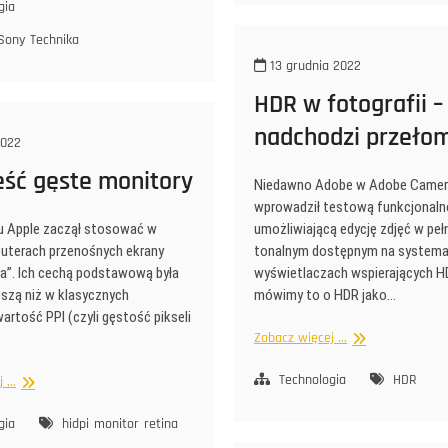
globalną
gia
migawkę
Sony
Technika
13 grudnia 2022
HDR w fotografii –
nadchodzi przeło
2022
eść gęste monitory
Niedawno Adobe w Adobe Came
wprowadził testową funkcjonal
mu Apple zaczął stosować w
umożliwiającą edycję zdjęć w peł
uterach przenośnych ekrany
tonalnym dostępnym na systema
a”. Ich cechą podstawową była
wyświetlaczach wspierających H
szą niż w klasycznych
mówimy to o HDR jako…
artość PPI (czyli gęstość pikseli
HDR
Zobacz więcej ...
w
fotografii
Technologia
HDR
Czym
...
–
jeść
nadchodzi
gęste
gia
hidpi
monitor
retina
przełom
monitory