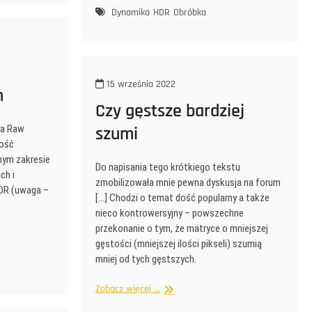
to
Dynamika
HDR
Obróbka
jest
i
czy
da
się
15 września 2022
m
to
Czy gęstsze bardziej
jeść?
ra Raw
szumi
ność
nym zakresie
Do napisania tego krótkiego tekstu
ch i
zmobilizowała mnie pewna dyskusja na forum
DR (uwaga –
[…] Chodzi o temat dość popularny a także
nieco kontrowersyjny – powszechne
przekonanie o tym, że matryce o mniejszej
gęstości (mniejszej ilości pikseli) szumią
mniej od tych gęstszych.
Czy
Zobacz więcej ...
gęstsze