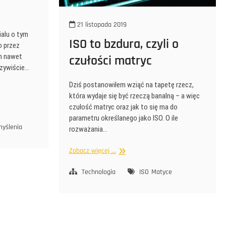
21 listopada 2019
rialu o tym
ISO to bzdura, czyli o
o przez
on nawet
czułości matryc
zywiście…
Dziś postanowiłem wziąć na tapetę rzecz,
która wydaje się być rzeczą banalną – a więc
czułość matryc oraz jak to się ma do
parametru określanego jako ISO. O ile
myślenia
rozważania…
ISO
Zobacz więcej ...
to
bzdura,
Technologia
ISO
Matyce
czyli
o
czułości
matryc