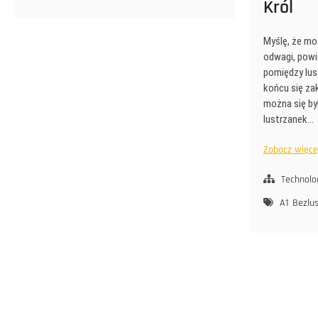
Król
Myślę, że moż
odwagi, powi
pomiędzy lus
końcu się za
można się by
lustrzanek…
Zobacz więcej 
Technolo
A1
Bezlu