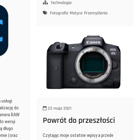
bardziej
Technologia
szumi
Fotografia
Matyce
Przemyślenia
 usługi
lizację do
23 maja 2021
 Camera RAW
Powrót do przeszłości
do wersji
ą długo
omie (oraz
Czytając moje ostatnie wpisy a przede