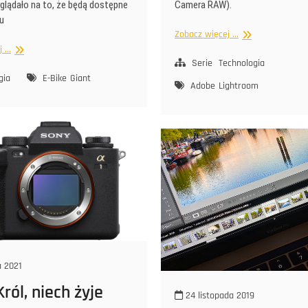
Camera RAW).
yglądało na to, że będą dostępne
iu
Lightroom
Zobacz więcej ...
Classic
Trzeci
...
Serie
Technologia
rok
na
gia
E-Bike
Giant
Adobe
Lightroom
e-
bike’u
a 2021
ról, niech żyje
24 listopada 2019