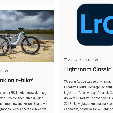
26 października 2021
Lightroom Classic
a 2021
rok na e-bike’u
Wczoraj Adobe zaczęło w ramach
Creative Cloud udostępniać akuta
Lightroom’a do wersji 11, silnik
 roku (2021) zdedycowałem się
do wersji 14 oraz Photoshop CC 
eru. Po nie specjalnie długich
2022. Największa zmiana, na któr
ch moją uwage zerócił Giant – z
czekałem, pojawiła się w Lightro
modele 2021) ofertą e-bike’ów –