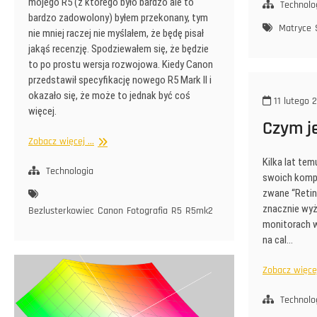
mojego R5 (z którego było bardzo ale to
Technolo
bardzo zadowolony) byłem przekonany, tym
Matryce
nie mniej raczej nie myślałem, że będę pisał
jakąś recenzję. Spodziewałem się, że będzie
to po prostu wersja rozwojowa. Kiedy Canon
przedstawił specyfikację nowego R5 Mark II i
okazało się, że może to jednak być coś
11 lutego 
więcej.
Czym j
R5
Zobacz więcej ...
Mark
Kilka lat te
II
Technologia
swoich komp
zwane “Retin
znacznie wyż
Bezlusterkowiec
Canon
Fotografia
R5
R5mk2
monitorach w
na cal…
Zobacz więcej 
Technolo