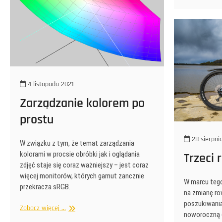
4 listopada 2021
Zarządzanie kolorem po
prostu
28 sierpni
W związku z tym, że temat zarządzania
kolorami w procsie obróbki jak i oglądania
Trzeci 
zdjęć staje się coraz ważniejszy – jest coraz
więcej monitorów, których gamut zancznie
W marcu tego
przekracza sRGB.
na zmianę row
poszukiwania
Zarządzanie
Zobacz więcej ...
noworoczną (
kolorem