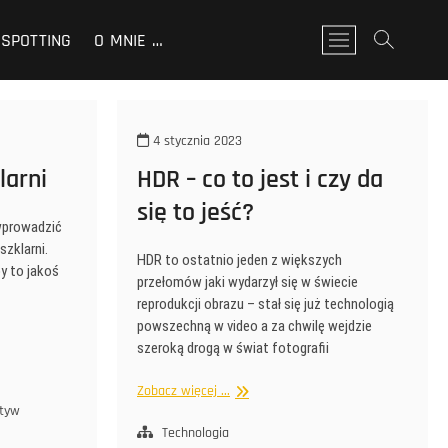
SPOTTING
O MNIE …
P
r
z
y
c
4 stycznia 2023
i
s
larni
HDR – co to jest i czy da
k
się to jeść?
m
wprowadzić
e
zklarni.
n
HDR to ostatnio jeden z większych
by to jakoś
u
przełomów jaki wydarzył się w świecie
reprodukcji obrazu – stał się już technologią
powszechną w video a za chwilę wejdzie
szeroką drogą w świat fotografii
HDR
Zobacz więcej ...
ktyw
–
co
Technologia