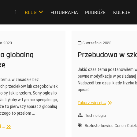
⇧
BLOG
FOTOGRAFIA
PODRÓŻE
KOLEJE
da 2023
6 września 2023
a globalną
Przebudowa w szk
kę
Jakiś czas temu postanowiłem 
pewne modyfikacje w posiadanej s
i temu, w zasadzie bez
Nadszedł ten czas, kiedy trzeba 
ch przecieków lub czegokolwiek
opisać.
o by taki przełom, Sony ogłosiło
 Nie byłoby w tym nic specjalnego,
Przebudowa
Zobacz więcej ...
 że to pierwszy aparat z globalną
w
czego to przełom …
szklarni
Technologia
Bezlusterkowiec
Canon
Obie
Sony
...
ma