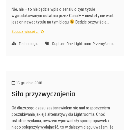
Nie, nie – to nie będzie wpis o serialu o tym tytule
wyprodukowanym ostatnio przez Canal+ – niestety nie wart
jest on nawet tytułu na tym blogu
Będzie oczywiście…
Wojna
Zobacz więcej ...
światów
Technologia
Capture One
Lightroom
Przemyślenia
16 grudnia 2018
Siła przyzwyczajenia
Od dłuższego czasu zastanawiałem się nad rozpoczęciem
poszukiwania jakiejś alternatywy dla Lightroom’a. Choć
ostatnie wydania, owszem wprowadziły sporo poprawek i
nieco polepszyły wydajność, to w dalszym ciągu uważam, że