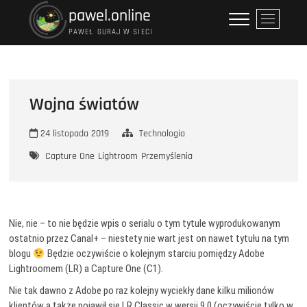
Przejdź
pawel.online
P
do
r
PAWEŁ GURAJ W SIECI
treści
z
y
c
i
Wojna światów
s
k
24 listopada 2019
Technologia
m
e
Capture One
Lightroom
Przemyślenia
n
u
Nie, nie – to nie będzie wpis o serialu o tym tytule wyprodukowanym
ostatnio przez Canal+ – niestety nie wart jest on nawet tytułu na tym
blogu
Będzie oczywiście o kolejnym starciu pomiędzy Adobe
Lightroomem (LR) a Capture One (C1).
Nie tak dawno z Adobe po raz kolejny wyciekły dane kilku milionów
klientów a także pojawił się LR Classic w wersji 9.0 (oczywiście tylko w