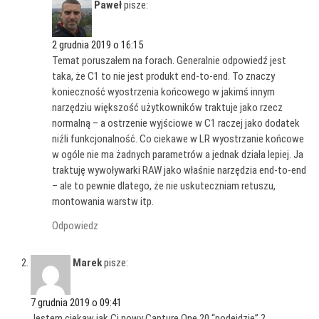
Paweł
pisze:
2 grudnia 2019 o 16:15
Temat poruszałem na forach. Generalnie odpowiedź jest
taka, że C1 to nie jest produkt end-to-end. To znaczy
konieczność wyostrzenia końcowego w jakimś innym
narzędziu większość użytkowników traktuje jako rzecz
normalną – a ostrzenie wyjściowe w C1 raczej jako dodatek
niźli funkcjonalność. Co ciekawe w LR wyostrzanie końcowe
w ogóle nie ma żadnych parametrów a jednak działa lepiej. Ja
traktuję wywoływarki RAW jako właśnie narzędzia end-to-end
– ale to pewnie dlatego, że nie uskuteczniam retuszu,
montowania warstw itp.
Odpowiedz
Marek
pisze:
7 grudnia 2019 o 09:41
Jestem ciekaw jak Ci nowy Capture One 20 “podejdzie” ?