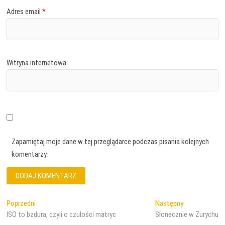
Adres email
*
Witryna internetowa
Zapamiętaj moje dane w tej przeglądarce podczas pisania kolejnych
komentarzy.
Nawigacja
Poprzedni
Następny
Poprzedni
Następny
wpis:
wpis:
ISO to bzdura, czyli o czułości matryc
Słonecznie w Zurychu
wpisu