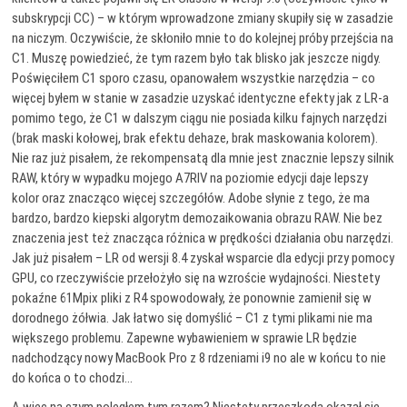
subskrypcji CC) – w którym wprowadzone zmiany skupiły się w zasadzie
na niczym. Oczywiście, że skłoniło mnie to do kolejnej próby przejścia na
C1. Muszę powiedzieć, że tym razem było tak blisko jak jeszcze nigdy.
Poświęciłem C1 sporo czasu, opanowałem wszystkie narzędzia – co
więcej byłem w stanie w zasadzie uzyskać identyczne efekty jak z LR-a
pomimo tego, że C1 w dalszym ciągu nie posiada kilku fajnych narzędzi
(brak maski kołowej, brak efektu dehaze, brak maskowania kolorem).
Nie raz już pisałem, że rekompensatą dla mnie jest znacznie lepszy silnik
RAW, który w wypadku mojego A7RIV na poziomie edycji daje lepszy
kolor oraz znacząco więcej szczegółów. Adobe słynie z tego, że ma
bardzo, bardzo kiepski algorytm demozaikowania obrazu RAW. Nie bez
znaczenia jest też znacząca różnica w prędkości działania obu narzędzi.
Jak już pisałem – LR od wersji 8.4 zyskał wsparcie dla edycji przy pomocy
GPU, co rzeczywiście przełożyło się na wzroście wydajności. Niestety
pokaźne 61Mpix pliki z R4 spowodowały, że ponownie zamienił się w
dorodnego żółwia. Jak łatwo się domyślić – C1 z tymi plikami nie ma
większego problemu. Zapewne wybawieniem w sprawie LR będzie
nadchodzący nowy MacBook Pro z 8 rdzeniami i9 no ale w końcu to nie
do końca o to chodzi…