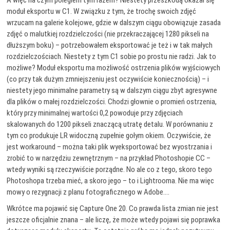
A więc na czym poległem tym razem? Niestety przeszkodą okazał się
moduł eksportu w C1. W związku z tym, że trochę swoich zdjęć
wrzucam na galerie kolejowe, gdzie w dalszym ciągu obowiązuje zasada
zdjęć o malutkiej rozdzielczości (nie przekraczającej 1280 pikseli na
dłuższym boku) – potrzebowałem eksportować je też i w tak małych
rozdzielczościach. Niestety z tym C1 sobie po prostu nie radzi. Jak to
możliwe? Moduł eksportu ma możliwość ostrzenia plików wyjściowych
(co przy tak dużym zmniejszeniu jest oczywiście koniecznością) – i
niestety jego minimalne parametry są w dalszym ciągu zbyt agresywne
dla plików o małej rozdzielczości. Chodzi głownie o promień ostrzenia,
który przy minimalnej wartości 0,2 powoduje przy zdjęciach
skalowanych do 1200 pikseli znaczącą utratę detalu. W porównaniu z
tym co produkuje LR widoczną zupełnie gołym okiem. Oczywiście, że
jest workaround – można taki plik wyeksportować bez wyostrzania i
zrobić to w narzędziu zewnętrznym – na przykład Photoshopie CC –
wtedy wyniki są rzeczywiście porządne. No ale co z tego, skoro tego
Photoshopa trzeba mieć, a skoro jego – to i Lightrooma. Nie ma więc
mowy o rezygnacji z planu fotograficznego w Adobe….
Wkrótce ma pojawić się Capture One 20. Co prawda lista zmian nie jest
jeszcze oficjalnie znana – ale liczę, że może wtedy pojawi się poprawka