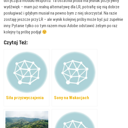
dotycząca modułu eksportu. Ta ostatnia próba ma jednak pozytywny
wydźwięk – mam już realną alternatywę dla LR, potrafię się nią dobrze
posługiwać i gdybym musiał na pewno bym z niej skorzystał. Na razie
zostaję jeszcze przy LR – ale wynik kolejnej próby może być już zupełnie
inny. Pytanie tylko co tym razem musi Adobe odstawić żebym po raz
kolejny tą próbę podjął
Czytaj Też:
Siła przyzwyczajenia
Sony na Wakacjach