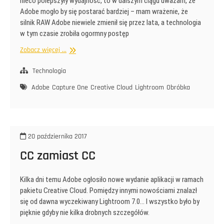
nieco polepszyły wydajność, to w dalszym ciągu uważam, że
Adobe mogło by się postarać bardziej – mam wrażenie, że
silnik RAW Adobe niewiele zmienił się przez lata, a technologia
w tym czasie zrobiła ogormny postęp
Siła
Zobacz więcej ...
przyzwyczajenia
Technologia
Adobe
Capture One
Creative Cloud
Lightroom
Obróbka
20 października 2017
CC zamiast CC
Kilka dni temu Adobe ogłosiło nowe wydanie aplikacji w ramach
pakietu Creative Cloud. Pomiędzy innymi nowościami znalazł
się od dawna wyczekiwany Lightroom 7.0… I wszystko było by
pięknie gdyby nie kilka drobnych szczegółów.