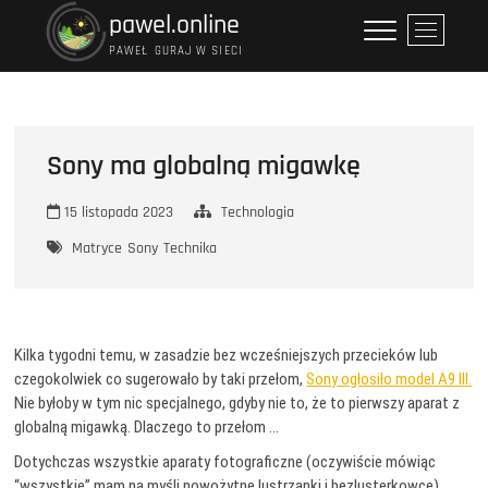
Przejdź
pawel.online
P
do
r
PAWEŁ GURAJ W SIECI
treści
z
y
c
i
Sony ma globalną migawkę
s
k
15 listopada 2023
Technologia
m
e
Matryce
Sony
Technika
n
u
Kilka tygodni temu, w zasadzie bez wcześniejszych przecieków lub
czegokolwiek co sugerowało by taki przełom,
Sony ogłosiło model A9 III.
Nie byłoby w tym nic specjalnego, gdyby nie to, że to pierwszy aparat z
globalną migawką. Dlaczego to przełom …
Dotychczas wszystkie aparaty fotograficzne (oczywiście mówiąc
“wszystkie” mam na myśli nowożytne lustrzanki i bezlusterkowce)