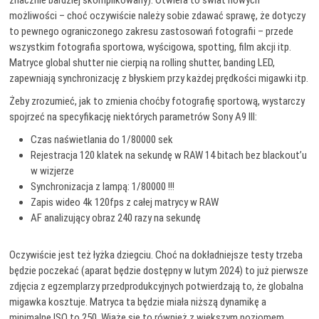
znacznie bardziej skomplikowany). Otwiera to świat nowych
możliwości – choć oczywiście należy sobie zdawać sprawę, że dotyczy
to pewnego ograniczonego zakresu zastosowań fotografii – przede
wszystkim fotografia sportowa, wyścigowa, spotting, film akcji itp.
Matryce global shutter nie cierpią na rolling shutter, banding LED,
zapewniają synchronizację z błyskiem przy każdej prędkości migawki itp.
Żeby zrozumieć, jak to zmienia choćby fotografię sportową, wystarczy
spojrzeć na specyfikację niektórych parametrów Sony A9 III:
Czas naświetlania do 1/80000 sek
Rejestracja 120 klatek na sekundę w RAW 14 bitach bez blackout’u
w wizjerze
Synchronizacja z lampą: 1/80000 !!!
Zapis wideo 4k 120fps z całej matrycy w RAW
AF analizujący obraz 240 razy na sekundę
Oczywiście jest też łyżka dziegciu. Choć na dokładniejsze testy trzeba
będzie poczekać (aparat będzie dostępny w lutym 2024) to już pierwsze
zdjęcia z egzemplarzy przedprodukcyjnych potwierdzają to, że globalna
migawka kosztuje. Matryca ta będzie miała niższą dynamikę a
minimalne ISO to 250. Wiąże się to również z większym poziomem