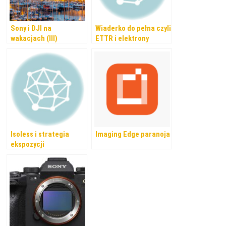
Sony i DJI na
Wiaderko do pełna czyli
wakacjach (III)
ETTR i elektrony
Isoless i strategia
Imaging Edge paranoja
ekspozycji