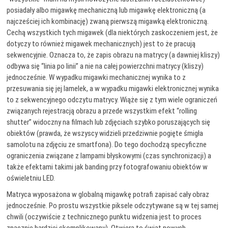
posiadały albo migawkę mechaniczną lub migawkę elektroniczną (a
najcześciej ich kombinację) zwaną pierwszą migawką elektroniczną.
Cechą wszystkich tych migawek (dla niektórych zaskoczeniem jest, że
dotyczy to również migawek mechanicznych) jest to że pracują
sekwencyjnie. Oznacza to, że zapis obrazu na matrycy (a dawniej kliszy)
odbywa się “linia po linii” a nie na całej powierzchni matrycy (kliszy)
jednocześnie. W wypadku migawki mechanicznej wynika to z
przesuwania się jej lamelek, a w wypadku migawki elektronicznej wynika
to z sekwencyjnego odczytu matrycy. Wiąże się z tym wiele ograniczeń
związanych rejestracją obrazu a przede wszystkim efekt “rolling
shutter” widoczny na filmach lub zdjęciach szybko poruszających się
obiektów (prawda, że wszyscy widzieli przedziwnie pogięte śmigła
samolotu na zdjęciu ze smartfona). Do tego dochodzą specyficzne
ograniczenia związane z lampami błyskowymi (czas synchronizacji) a
także efektami takimi jak banding przy fotografowaniu obiektów w
oświeletniu LED.
Matryca wyposażona w globalną migawkę potrafi zapisać cały obraz
jednocześnie. Po prostu wszystkie piksele odczytywane są w tej samej
chwili (oczywiście z technicznego punktu widzenia jest to proces