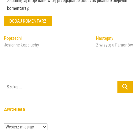
Zapamiętaj moje dane w tej przeglądarce podczas pisania kolejnych
komentarzy.
Nawigacja
Poprzedni
Następny
Poprzedni
Następny
wpis:
wpis:
Jesienne kopciuchy
Z wizytą u Faraonów
wpisu
Szukaj
...
ARCHIWA
Archiwa