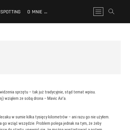
SPOTTING
O MNIE …
P
r
z
y
c
i
s
k
m
e
n
u
dzenia sprzętu – tak już tradycyjnie, stąd temat wpisu.
j) wziąłem ze sobą drona – Mavic Air’a.
ecaku w sumie kilka tysięcy kilometrów – ani razu go nie użyłem.
a go wziąć wszędzie. Problem polega jednak na tym, że żeby
miejsce do startu, upewnić się, że można wystartować a potem