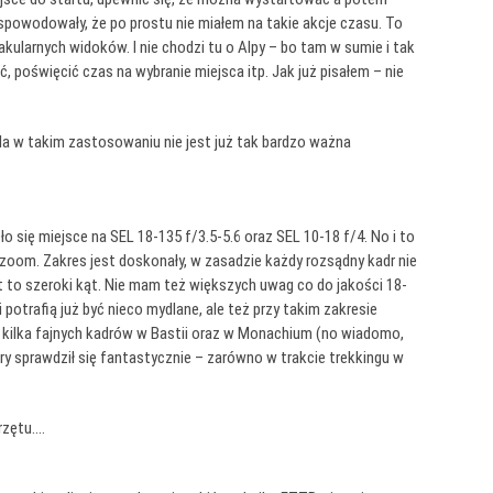
 spowodowały, że po prostu nie miałem na takie akcje czasu. To
akularnych widoków. I nie chodzi tu o Alpy – bo tam w sumie i tak
ć, poświęcić czas na wybranie miejsca itp. Jak już pisałem – nie
da w takim zastosowaniu nie jest już tak bardzo ważna
się miejsce na SEL 18-135 f/3.5-5.6 oraz SEL 10-18 f/4. No i to
y zoom. Zakres jest doskonały, w zasadzie każdy rozsądny kadr nie
to szeroki kąt. Nie mam też większych uwag co do jakości 18-
 potrafią już być nieco mydlane, ale też przy takim zakresie
ć kilka fajnych kadrów w Bastii oraz w Monachium (no wiadomo,
y sprawdził się fantastycznie – zarówno w trakcie trekkingu w
przętu….