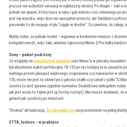
jeszcze nie wzbudzić sensacji w najbliższej okolicy. Po drugie – taki 
jednak nie aparat, który masz w ręku i gdy widzisz coś ciekawego po pr
jest się wysoko, więc dron nie specjalnie pomoże, ale Sardynia czy Kors
pasowało to do mojego stylu “ciągle w drodze”. Oczywiście, że żałuję, a
Myślę sobie, że jednak model – wyprawa w konkretne miejsce z dronem 
kompaktowość, więc taki, właśnie ogłoszony Mavic 2 Pro byłby bardz
Sony – pakiet podróżny
Ze względu na
wywietrzoną szklarnię
oraz Mavic’a w plecaku musiałem z
był absolutnie wybór perfekcyjny. 18-135 po raz kolejny (a w zasadzie 
wymaga potem jakiegoś większego cropowania czy manewrów w obróbce.
135, może nie jest to obiektyw o jakości stałki czy szkieł z półki “G Ma
zoom’a to jest sprawa zupełnie normalna. Dodatkowo dokupiłem sobie d
jak jest woda to fajnie jest ją trochę rozmyć). Nie musze dodawać, ż
górach jak i podróży po miastach.
“Drobna” aktualizacja:
Zecydowałem się
na przeniesienie na pełną klatk
ETTR, Isoless – w praktyce