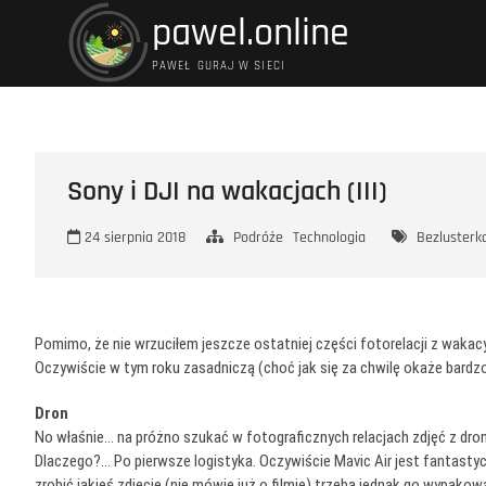
Przejdź
pawel.online
do
treści
PAWEŁ GURAJ W SIECI
Sony i DJI na wakacjach (III)
24 sierpnia 2018
Podróże
Technologia
Bezlusterk
Pomimo, że nie wrzuciłem jeszcze ostatniej części fotorelacji z wakac
Oczywiście w tym roku zasadniczą (choć jak się za chwilę okaże bardzo
Dron
No właśnie… na próżno szukać w fotograficznych relacjach zdjęć z drona
Dlaczego?… Po pierwsze logistyka. Oczywiście Mavic Air jest fantasty
zrobić jakieś zdjęcie (nie mówię już o filmie) trzeba jednak go wypak