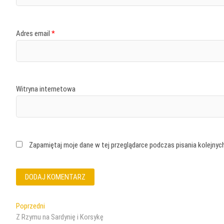
Adres email
*
Witryna internetowa
Zapamiętaj moje dane w tej przeglądarce podczas pisania kolejnyc
Nawigacja
Poprzedni
Poprzedni
wpis:
Z Rzymu na Sardynię i Korsykę
wpisu