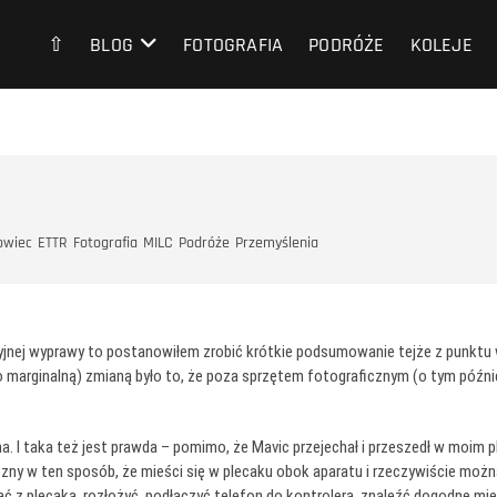
⇧
BLOG
FOTOGRAFIA
PODRÓŻE
KOLEJE
owiec
ETTR
Fotografia
MILC
Podróże
Przemyślenia
yjnej wyprawy to postanowiłem zrobić krótkie podsumowanie tejże z punktu wi
 marginalną) zmianą było to, że poza sprzętem fotograficznym (o tym późnie
. I taka też jest prawda – pomimo, że Mavic przejechał i przeszedł w moim pl
czny w ten sposób, że mieści się w plecaku obok aparatu i rzeczywiście możn
ować z plecaka, rozłożyć, podłączyć telefon do kontrolera, znaleźć dogodne 