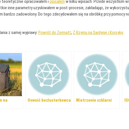
e teoretycznie opracowałem i
opisałem
w kilku wpisach. Przede wszystkim ws
stkie inne parametry uzyskiwałem w post-procesie, zakładając, że wykorzyst
estem bardzo zadowolony. Do tego zdecydowałem się na obróbkę przy pomocy 
dania z samej wyprawy:
Powrót do Zermatt
,
Z Rzymu na Sardynię i Korsykę
.
n na
Oswoić bezlusterkowca
Wietrzenie szklarni
IS