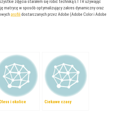
zystkie zdjęcia starałem się robić techniką ETTR używając
uję matrycę w sposób optymalizujący zakres dynamiczny oraz
nowych
profili
dostarczanych przez Adobe (Adobe Color i Adobe
Oless i okolice
Ciekawe czasy