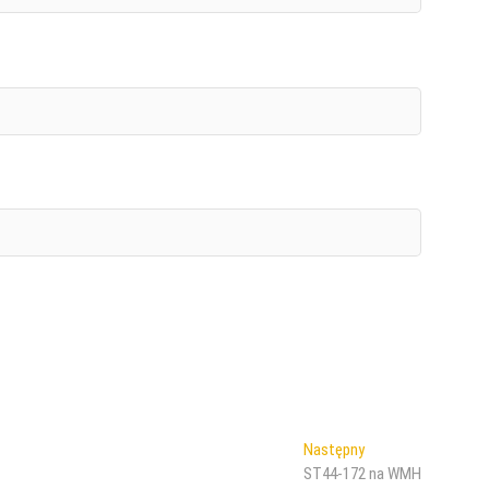
Następny
Następny
wpis:
ST44-172 na WMH