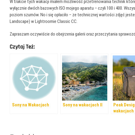
W trakcie tych wakacji miałem możliwość przetrenowania technik któr
wyłącznie dwóch bazowych ISO mojego aparatu – czyli 100 i 400. Wszy
poziom szumów. No i się opłaciło – ze technicznej wartości zdjęć j
Landscape) w Lightroomie Classic CC.
Zapraszam oczywiście do obejrzenia galerii oraz przeczytania sprawoz
Czytaj Też:
Sony na Wakacjach
Sony na wakacjach II
Peak Desig
wakacjach