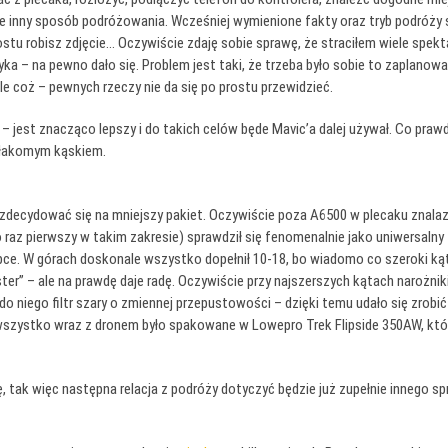
a nie inny sposób podróżowania. Wcześniej wymienione fakty oraz tryb podróży
ostu robisz zdjęcie… Oczywiście zdaję sobie sprawę, że straciłem wiele spekt
yka – na pewno dało się. Problem jest taki, że trzeba było sobie to zaplanowa
le coż – pewnych rzeczy nie da się po prostu przewidzieć.
– jest znacząco lepszy i do takich celów będe Mavic’a dalej używał. Co praw
o łakomym kąskiem.
decydować się na mniejszy pakiet. Oczywiście poza A6500 w plecaku znalazło 
po raz pierwszy w takim zakresie) sprawdził się fenomenalnie jako uniwersaln
 W górach doskonale wszystko dopełnił 10-18, bo wiadomo co szeroki kąt 
ster” – ale na prawdę daje radę. Oczywiście przy najszerszych kątach narożniki
o niego filtr szary o zmiennej przepustowości – dzięki temu udało się zrobi
e wszystko wraz z dronem było spakowane w Lowepro Trek Flipside 350AW, któr
ę, tak więc następna relacja z podróży dotyczyć będzie już zupełnie innego s