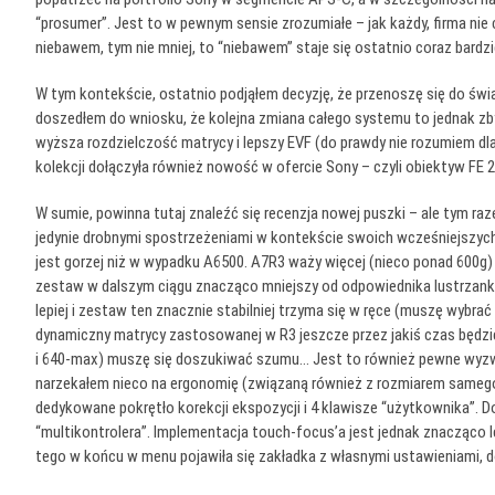
“prosumer”. Jest to w pewnym sensie zrozumiałe – jak każdy, firma ni
niebawem, tym nie mniej, to “niebawem” staje się ostatnio coraz bardz
W tym kontekście, ostatnio podjąłem decyzję, że przenoszę się do św
doszedłem do wniosku, że kolejna zmiana całego systemu to jednak zbyt
wyższa rozdzielczość matrycy i lepszy EVF (do prawdy nie rozumiem dlacz
kolekcji dołączyła również nowość w ofercie Sony – czyli obiektyw FE 2
W sumie, powinna tutaj znaleźć się recenzja nowej puszki – ale tym raze
jedynie drobnymi spostrzeżeniami w kontekście swoich wcześniejszych 
jest gorzej niż w wypadku A6500. A7R3 waży więcej (nieco ponad 600g) a 
zestaw w dalszym ciągu znacząco mniejszy od odpowiednika lustrzankow
lepiej i zestaw ten znacznie stabilniej trzyma się w ręce (muszę wybrać 
dynamiczny matrycy zastosowanej w R3 jeszcze przez jakiś czas będzi
i 640-max) muszę się doszukiwać szumu… Jest to również pewne wyzwa
narzekałem nieco na ergonomię (związaną również z rozmiarem samego b
dedykowane pokrętło korekcji ekspozycji i 4 klawisze “użytkownika”. 
“multikontrolera”. Implementacja touch-focus’a jest jednak znacząco le
tego w końcu w menu pojawiła się zakładka z własnymi ustawieniami, do