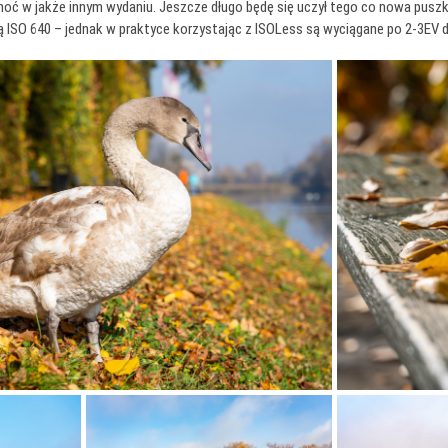
hoć w jakże innym wydaniu. Jeszcze długo będę się uczył tego co nowa puszka
 ISO 640 – jednak w praktyce korzystając z ISOLess są wyciągane po 2-3EV d