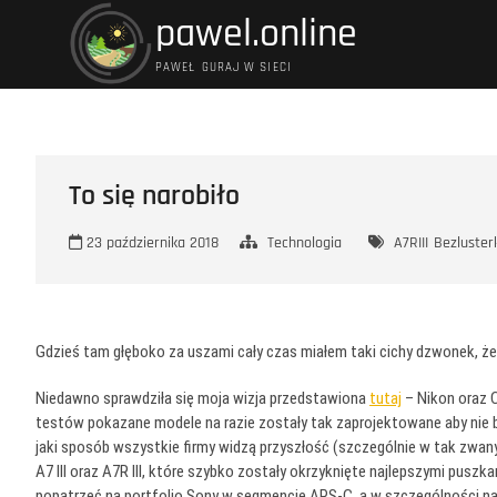
Przejdź
pawel.online
do
treści
PAWEŁ GURAJ W SIECI
To się narobiło
23 października 2018
Technologia
A7RIII
Bezluster
Gdzieś tam głęboko za uszami cały czas miałem taki cichy dzwonek, ż
Niedawno sprawdziła się moja wizja przedstawiona
tutaj
– Nikon oraz 
testów pokazane modele na razie zostały tak zaprojektowane aby nie b
jaki sposób wszystkie firmy widzą przyszłość (szczególnie w tak zwa
A7 III oraz A7R III, które szybko zostały okrzyknięte najlepszymi pusz
popatrzeć na portfolio Sony w segmencie APS-C, a w szczególności na 