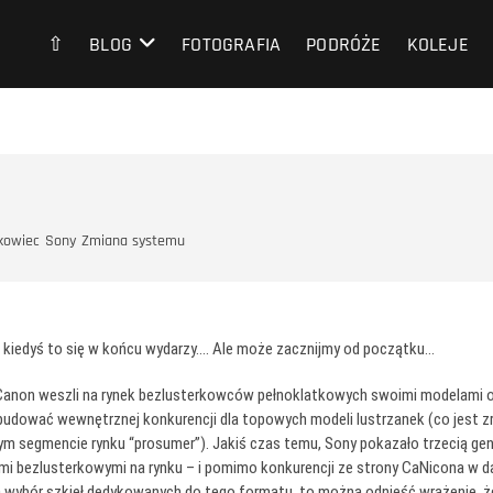
⇧
BLOG
FOTOGRAFIA
PODRÓŻE
KOLEJE
kowiec
Sony
Zmiana systemu
e kiedyś to się w końcu wydarzy…. Ale może zacznijmy od początku…
Canon weszli na rynek bezlusterkowców pełnoklatkowych swoimi modelami od
udować wewnętrznej konkurencji dla topowych modeli lustrzanek (co jest zro
nym segmencie rynku “prosumer”). Jakiś czas temu, Sony pokazało trzecią g
kami bezlusterkowymi na rynku – i pomimo konkurencji ze strony CaNicona w dal
wybór szkieł dedykowanych do tego formatu, to można odnieść wrażenie, że fi