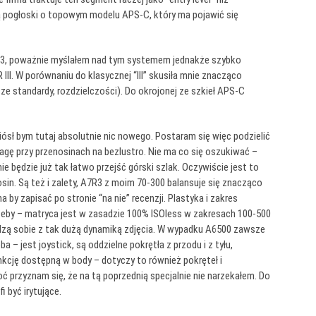
zą pogłoski o topowym modelu APS-C, który ma pojawić się
X-T3, poważnie myślałem nad tym systemem jednakże szybko
II. W porównaniu do klasycznej “III” skusiła mnie znacząco
sze standardy, rozdzielczości). Do okrojonej ze szkieł APS-C
niósł bym tutaj absolutnie nic nowego. Postaram się więc podzielić
gę przy przenosinach na bezlustro. Nie ma co się oszukiwać –
ie będzie już tak łatwo przejść górski szlak. Oczywiście jest to
in. Są też i zalety, A7R3 z moim 70-300 balansuje się znacząco
 by zapisać po stronie “na nie” recenzji. Plastyka i zakres
zeby – matryca jest w zasadzie 100% ISOless w zakresach 100-500
dzą sobie z tak dużą dynamiką zdjęcia. W wypadku A6500 zawsze
jest joystick, są oddzielne pokrętła z przodu i z tyłu,
kcję dostępną w body – dotyczy to również pokręteł i
ć przyznam się, że na tą poprzednią specjalnie nie narzekałem. Do
 być irytujące.