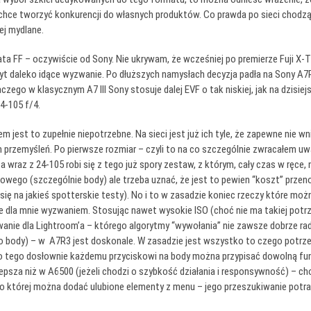
e chce tworzyć konkurencji do własnych produktów. Co prawda po sieci chod
iej mydlane.
iata FF – oczywiście od Sony. Nie ukrywam, że wcześniej po premierze Fuji 
 daleko idące wyzwanie. Po dłuższych namysłach decyzja padła na Sony A7R I
ego w klasycznym A7 III Sony stosuje dalej EVF o tak niskiej, jak na dzisiej
4-105 f/4.
m jest to zupełnie niepotrzebne. Na sieci jest już ich tyle, że zapewne nie w
przemyśleń. Po pierwsze rozmiar – czyli to na co szczególnie zwracałem uwa
wraz z 24-105 robi się z tego już spory zestaw, z którym, cały czas w ręce, n
ego (szczególnie body) ale trzeba uznać, że jest to pewien “koszt” przenos
się na jakieś spotterskie testy). No i to w zasadzie koniec rzeczy które można
e dla mnie wyzwaniem. Stosując nawet wysokie ISO (choć nie ma takiej potr
nie dla Lightroom’a – którego algorytmy “wywołania” nie zawsze dobrze ra
ody) – w A7R3 jest doskonale. W zasadzie jest wszystko to czego potrzeba – 
Do tego dosłownie każdemu przyciskowi na body można przypisać dowolną fun
psza niż w A6500 (jeżeli chodzi o szybkość działania i responsywność) – cho
 której można dodać ulubione elementy z menu – jego przeszukiwanie potrafi