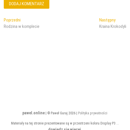
Nawigacja
Poprzedni
Następn
Poprzedni
Następny
wpis:
wpis:
Rodzina w komplecie
Kraina Krokodyli
wpisu
pawel.online
| © Paweł Guraj 2026 |
Polityka prywatności
Materiały na tej stronie prezentowane są w przestrzeni koloru Display P3 ...
dowiedz się więcej
.