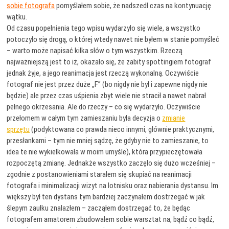
sobie fotografa
pomyślałem sobie, że nadszedł czas na kontynuację
wątku.
Od czasu popełnienia tego wpisu wydarzyło się wiele, a wszystko
potoczyło się drogą, o której wtedy nawet nie byłem w stanie pomyśleć
– warto może napisać kilka słów o tym wszystkim. Rzeczą
najważniejszą jest to iż, okazało się, że zabity spottingiem fotograf
jednak żyje, a jego reanimacja jest rzeczą wykonalną. Oczywiście
fotograf nie jest przez duże „F” (bo nigdy nie był i zapewne nigdy nie
będzie) ale przez czas uśpienia zbyt wiele nie stracił a nawet nabrał
pełnego okrzesania. Ale do rzeczy – co się wydarzyło. Oczywiście
przełomem w całym tym zamieszaniu była decyzja o
zmianie
sprzętu
(podyktowana co prawda nieco innymi, głównie praktycznymi,
przesłankami – tym nie mniej sądzę, że gdyby nie to zamieszanie, to
idea te nie wykiełkowała w moim umyśle), która przypieczętowała
rozpoczętą zmianę. Jednakże wszystko zaczęło się dużo wcześniej –
zgodnie z postanowieniami starałem się skupiać na reanimacji
fotografa i minimalizacji wizyt na lotnisku oraz nabierania dystansu. Im
większy był ten dystans tym bardziej zaczynałem dostrzegać w jak
ślepym zaułku znalazłem – zacząłem dostrzegać to, że będąc
fotografem amatorem zbudowałem sobie warsztat na, bądź co bądź,