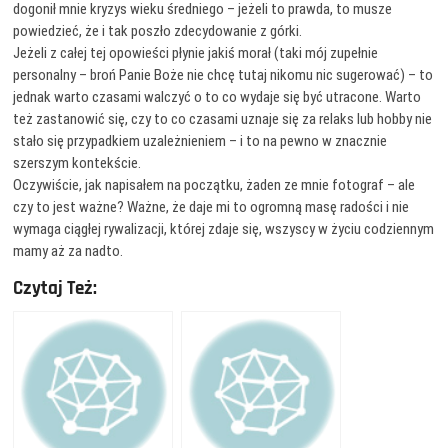
dogonił mnie kryzys wieku średniego – jeżeli to prawda, to musze
powiedzieć, że i tak poszło zdecydowanie z górki.
Jeżeli z całej tej opowieści płynie jakiś morał (taki mój zupełnie
personalny – broń Panie Boże nie chcę tutaj nikomu nic sugerować) – to
jednak warto czasami walczyć o to co wydaje się być utracone. Warto
też zastanowić się, czy to co czasami uznaje się za relaks lub hobby nie
stało się przypadkiem uzależnieniem – i to na pewno w znacznie
szerszym kontekście.
Oczywiście, jak napisałem na początku, żaden ze mnie fotograf – ale
czy to jest ważne? Ważne, że daje mi to ogromną masę radości i nie
wymaga ciągłej rywalizacji, której zdaje się, wszyscy w życiu codziennym
mamy aż za nadto.
Czytaj Też: