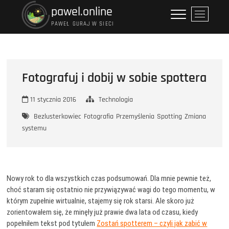
Przejdź
pawel.online
P
do
r
PAWEŁ GURAJ W SIECI
treści
z
y
c
i
Fotografuj i dobij w sobie spottera
s
k
11 stycznia 2016
Technologia
m
e
Bezlusterkowiec
Fotografia
Przemyślenia
Spotting
Zmiana
n
systemu
u
Nowy rok to dla wszystkich czas podsumowań. Dla mnie pewnie też,
choć staram się ostatnio nie przywiązywać wagi do tego momentu, w
którym zupełnie wirtualnie, stajemy się rok starsi. Ale skoro już
zorientowałem się, że minęły już prawie dwa lata od czasu, kiedy
popełniłem tekst pod tytułem
Zostań spotterem – czyli jak zabić w