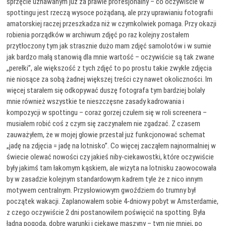
sprzęcie uznawanym już za prawie profesjonalny – co oczywiście w
spottingu jest rzeczą wysoce pożądaną, ale przy uprawianiu fotografii
amatorskiej raczej przeszkadza niż w czymkolwiek pomaga. Przy okazji
robienia porządków w archiwum zdjęć po raz kolejny zostałem
przytłoczony tym jak strasznie dużo mam zdjęć samolotów i w sumie
jak bardzo małą stanowią dla mnie wartość – oczywiście są tak zwane
„perełki”, ale większość z tych zdjęć to po prostu takie zwykłe zdjęcia
nie niosące za sobą żadnej większej treści czy nawet okoliczności. Im
więcej starałem się odkopywać duszę fotografa tym bardziej bolały
mnie również wszystkie te nieszczęsne zasady kadrowania i
kompozycji w spottingu – coraz gorzej czułem się w roli screenera –
musiałem robić coś z czym się zaczynałem nie zgadzać. Z czasem
zauważyłem, że w mojej głowie przestał już funkcjonować schemat
„jadę na zdjęcia = jadę na lotnisko”. Co więcej zacząłem najnormalniej w
świecie olewać nowości czy jakieś niby-ciekawostki, które oczywiście
były jakimś tam łakomym kąskiem, ale wizyta na lotnisku zaowocowała
by w zasadzie kolejnym standardowym kadrem tyle że z nico innym
motywem centralnym. Przysłowiowym gwoździem do trumny był
początek wakacji. Zaplanowałem sobie 4-dniowy pobyt w Amsterdamie,
z czego oczywiście 2 dni postanowiłem poświęcić na spotting. Była
ładna pogoda, dobre warunki i ciekawe maszyny – tym nie mniej, po