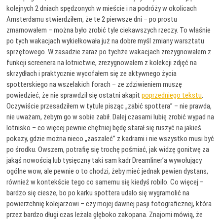
kolejnych 2 dniach spędzonych w mieście i na podróży w okolicach
Amsterdamu stwierdziłem, że te 2 pierwsze dni – po prostu
zmarnowałem – można było zrobić tyle ciekawszych rzeczy. To właśnie
po tych wakacjach wykiełkowała już na dobre myśl zmiany warsztatu
sprzętowego. W zasadzie zaraz po tychże wakacjach zrezygnowałem z
funkcji screenera na lotnictwie, zrezygnowałem z kolekcji zdjęć na
skrzydłach i praktycznie wycofałem się ze aktywnego życia
spotterskiego na wszelakich forach – ze zdziwieniem muszę
powiedzieć, że nie sprawdził się ostatni akapit
poprzedniego tekstu
.
Oczywiście przesadziłem w tytule pisząc „zabić spottera” – nie prawda,
nie uważam, żebym go w sobie zabił. Dalej czasami lubię zrobić wypad na
lotnisko – co więcej pewnie chętniej będę starał się ruszyć na jakieś
pokazy, gdzie można nieco „zaszaleć” z kadrami i nie wszystko musi być
po środku. Owszem, potrafię się trochę pośmiać, jak widzę gonitwę za
jakąś nowością lub tysięczny taki sam kadr Dreamliner’a wywołujący
ogólne wow, ale pewnie o to chodzi, żeby mieć jednak pewien dystans,
również w kontekście tego co samemu się kiedyś robiło. Co więcej –
bardzo się ciesze, bo po karku spottera udało się wygramolić na
powierzchnię kolejarzowi – czy mojej dawnej pasji fotograficznej, która
przez bardzo długi czas leżała głęboko zakopana. Znajomi mówią, że