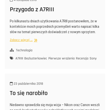
4 listopada 2018
Przygoda z A7RIII
Po kilkunastu dniach użytkowania A7RIII postanowiłem, że w
kontekście moich poprzednich przemyśleń warto napisać kilka
słów na temat pierwszych doświadczeń z nowym sprzętem.
Przygoda
Zobacz więcej ...
z
A7RIII
Technologia
A7RIII
Bezlusterkowiec
Pierwsze wrażenia
Recenzja
Sony
23 października 2018
To się narobiło
Niedawno sprawdziła się moja wizja – Nikon oraz Canon weszli