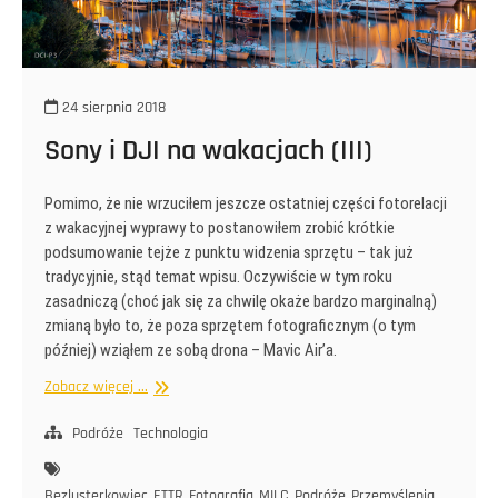
24 sierpnia 2018
Sony i DJI na wakacjach (III)
Pomimo, że nie wrzuciłem jeszcze ostatniej części fotorelacji
z wakacyjnej wyprawy to postanowiłem zrobić krótkie
podsumowanie tejże z punktu widzenia sprzętu – tak już
tradycyjnie, stąd temat wpisu. Oczywiście w tym roku
zasadniczą (choć jak się za chwilę okaże bardzo marginalną)
zmianą było to, że poza sprzętem fotograficznym (o tym
później) wziąłem ze sobą drona – Mavic Air’a.
Sony
Zobacz więcej ...
i
DJI
Podróże
Technologia
na
wakacjach
Bezlusterkowiec
ETTR
Fotografia
MILC
Podróże
Przemyślenia