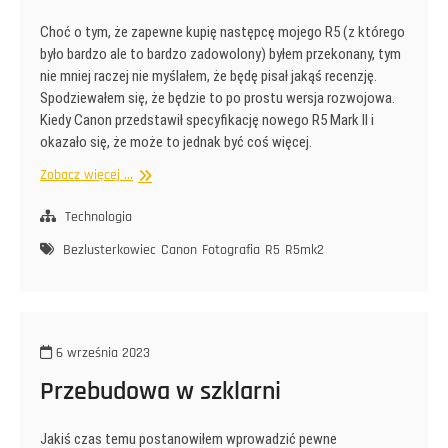
Choć o tym, że zapewne kupię następcę mojego R5 (z którego
było bardzo ale to bardzo zadowolony) byłem przekonany, tym
nie mniej raczej nie myślałem, że będę pisał jakąś recenzję.
Spodziewałem się, że będzie to po prostu wersja rozwojowa.
Kiedy Canon przedstawił specyfikację nowego R5 Mark II i
okazało się, że może to jednak być coś więcej.
R5
Zobacz więcej ...
Mark
II
Technologia
Bezlusterkowiec
Canon
Fotografia
R5
R5mk2
6 września 2023
Przebudowa w szklarni
Jakiś czas temu postanowiłem wprowadzić pewne