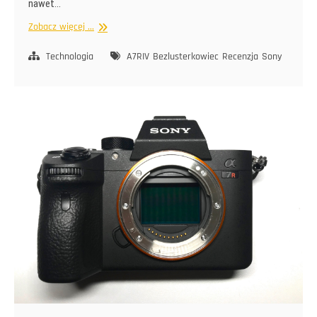
nawet…
A7
Zobacz więcej ...
R
czwarty
Technologia
A7RIV
Bezlusterkowiec
Recenzja
Sony