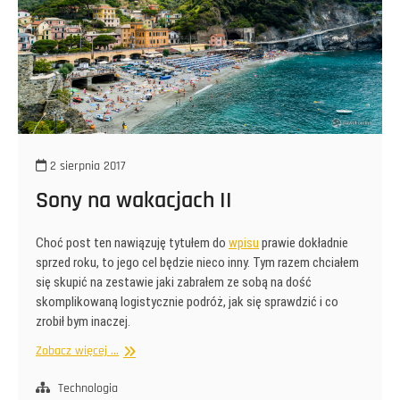
2 sierpnia 2017
Sony na wakacjach II
Choć post ten nawiązuję tytułem do
wpisu
prawie dokładnie
sprzed roku, to jego cel będzie nieco inny. Tym razem chciałem
się skupić na zestawie jaki zabrałem ze sobą na dość
skomplikowaną logistycznie podróż, jak się sprawdzić i co
zrobił bym inaczej.
Sony
Zobacz więcej ...
na
wakacjach
Technologia