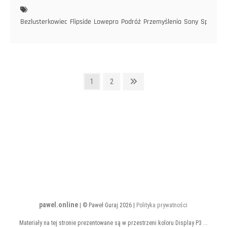
II
Bezlusterkowiec
Flipside
Lowepro
Podróż
Przemyślenia
Sony
Sprzęt
T
Stronicowanie
Strona
Strona
Następna
1
2
strona
wpisów
pawel.online
| © Paweł Guraj 2026 |
Polityka prywatności
Materiały na tej stronie prezentowane są w przestrzeni koloru Display P3 ...