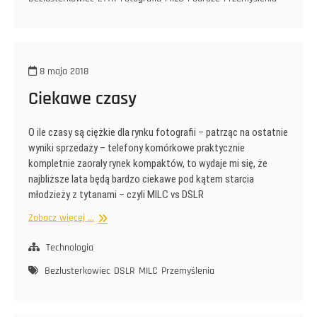
(III)
8 maja 2018
Ciekawe czasy
O ile czasy są ciężkie dla rynku fotografii – patrząc na ostatnie
wyniki sprzedaży – telefony komórkowe praktycznie
kompletnie zaorały rynek kompaktów, to wydaje mi się, że
najbliższe lata będą bardzo ciekawe pod kątem starcia
młodzieży z tytanami – czyli MILC vs DSLR
Ciekawe
Zobacz więcej ...
czasy
Technologia
Bezlusterkowiec
DSLR
MILC
Przemyślenia