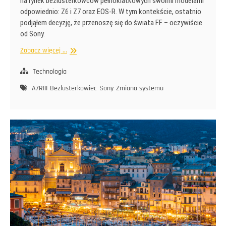
na rynek bezlusterkowców pełnoklatkowych swoimi modelami
odpowiednio: Z6 i Z7 oraz EOS-R. W tym kontekście, ostatnio
podjąłem decyzję, że przenoszę się do świata FF – oczywiście
od Sony.
To
Zobacz więcej ...
się
narobiło
Technologia
A7RIII
Bezlusterkowiec
Sony
Zmiana systemu