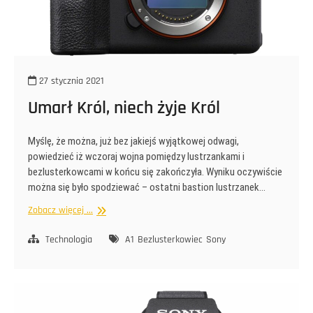
27 stycznia 2021
Umarł Król, niech żyje Król
Myślę, że można, już bez jakiejś wyjątkowej odwagi,
powiedzieć iż wczoraj wojna pomiędzy lustrzankami i
bezlusterkowcami w końcu się zakończyła. Wyniku oczywiście
można się było spodziewać – ostatni bastion lustrzanek…
Umarł
Zobacz więcej ...
Król,
niech
Technologia
A1
Bezlusterkowiec
Sony
żyje
Król