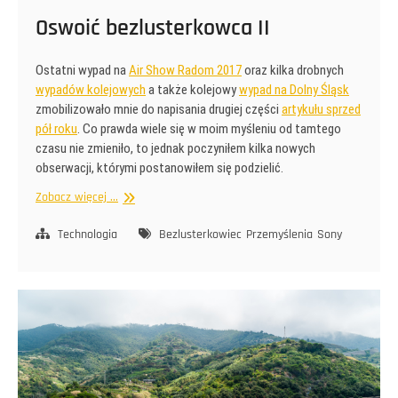
Oswoić bezlusterkowca II
Ostatni wypad na
Air Show Radom 2017
oraz kilka drobnych
wypadów kolejowych
a także kolejowy
wypad na Dolny Śląsk
zmobilizowało mnie do napisania drugiej części
artykułu sprzed
pół roku
. Co prawda wiele się w moim myśleniu od tamtego
czasu nie zmieniło, to jednak poczyniłem kilka nowych
obserwacji, którymi postanowiłem się podzielić.
Oswoić
Zobacz więcej ...
bezlusterkowca
II
Technologia
Bezlusterkowiec
Przemyślenia
Sony