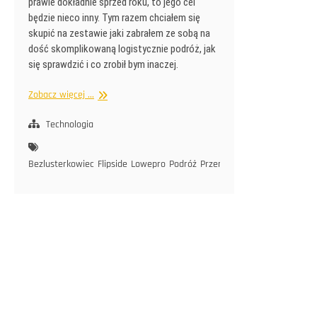
prawie dokładnie sprzed roku, to jego cel
będzie nieco inny. Tym razem chciałem się
skupić na zestawie jaki zabrałem ze sobą na
dość skomplikowaną logistycznie podróż, jak
się sprawdzić i co zrobił bym inaczej.
Sony
Zobacz więcej ...
na
wakacjach
Technologia
II
Bezlusterkowiec
Flipside
Lowepro
Podróż
Przemyślenia
Sony
Sprzęt
T