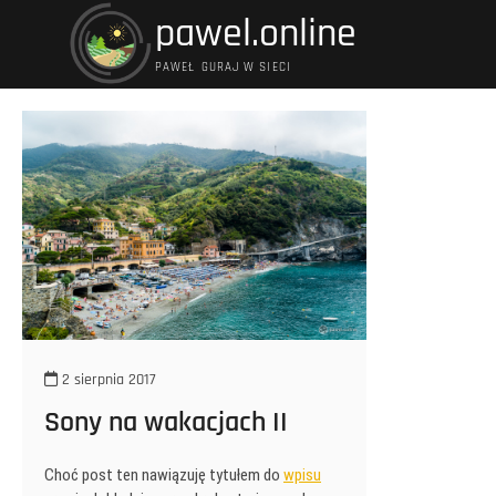
Przejdź
pawel.online
do
treści
PAWEŁ GURAJ W SIECI
2 sierpnia 2017
Sony na wakacjach II
Choć post ten nawiązuję tytułem do
wpisu