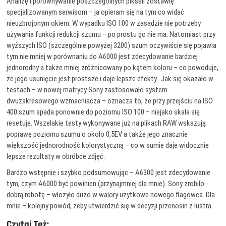
Analizę i porównywanie poszczególnych pikseli zostawię
specjalizowanym serwisom – ja opieram się na tym co widać
nieuzbrojonym okiem. W wypadku ISO 100 w zasadzie nie potrzeby
używania funkcji redukcji szumu – po prostu go nie ma. Natomiast przy
wyższych ISO (szczególnie powyżej 3200) szum oczywiście się pojawia
tym nie mniej w porównaniu do A6000 jest zdecydowanie bardziej
jednorodny a także mniej zróżnicowany po kątem koloru – co powoduje,
że jego usunięcie jest prostsze i daje lepsze efekty.
Jak się okazało w
testach – w nowej matrycy Sony zastosowało system
dwuzakresowego wzmacniacza – oznacza to, że przy przejściu na ISO
400 szum spada ponownie do poziomu ISO 100 – niejako skala się
resetuje. Wszelakie testy wykonywane już na plikach RAW wskazują
poprawę poziomu szumu o około 0,5EV a także jego znacznie
większość jednorodność kolorystyczną – co w sumie daje widocznie
lepsze rezultaty w obróbce zdjęć.
Bardzo wstępnie i szybko podsumowując – A6300 jest zdecydowanie
tym, czym A6000 być powinien (przynajmniej dla mnie). Sony zrobiło
dobrą robotę – włożyło dużo w walory użytkowe nowego flagowca. Dla
mnie – kolejny powód, żeby utwierdzić się w decyzji przenosin z lustra.
Czytaj Też: