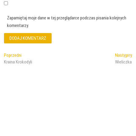
Zapamiętaj moje dane w tej przeglądarce podczas pisania kolejnych
komentarzy.
Nawigacja
Poprzedni
Na
Poprzedni
Następny
wpis:
wp
Kraina Krokodyli
Wieliczka
wpisu