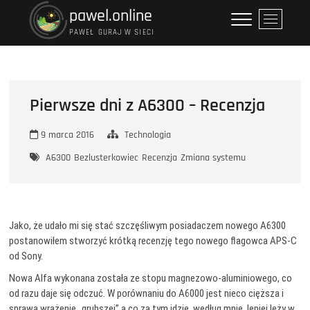
Przejdź
pawel.online
P
do
r
PAWEŁ GURAJ W SIECI
treści
z
y
c
i
Pierwsze dni z A6300 – Recenzja
s
k
9 marca 2016
Technologia
m
e
A6300
Bezlusterkowiec
Recenzja
Zmiana systemu
n
u
Jako, że udało mi się stać szczęśliwym posiadaczem nowego A6300
postanowiłem stworzyć krótką recenzję tego nowego flagowca APS-C
od Sony.
Nowa Alfa wykonana została ze stopu magnezowo-aluminiowego, co
od razu daje się odczuć. W porównaniu do A6000 jest nieco cięższa i
sprawa wrażenie „grubszej” a co za tym idzie, według mnie, lepiej leży w