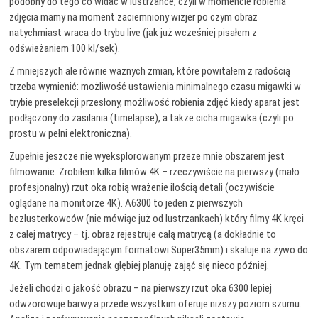
podobny do tego co widać w lustrzance, czyli w momencie robienia
zdjęcia mamy na moment zaciemniony wizjer po czym obraz
natychmiast wraca do trybu live (jak już wcześniej pisałem z
odświeżaniem 100 kl/sek).
Z mniejszych ale równie ważnych zmian, które powitałem z radością
trzeba wymienić: możliwość ustawienia minimalnego czasu migawki w
trybie preselekcji przesłony, możliwość robienia zdjęć kiedy aparat jest
podłączony do zasilania (timelapse), a także cicha migawka (czyli po
prostu w pełni elektroniczna).
Zupełnie jeszcze nie wyeksplorowanym przeze mnie obszarem jest
filmowanie. Zrobiłem kilka filmów 4K – rzeczywiście na pierwszy (mało
profesjonalny) rzut oka robią wrażenie ilością detali (oczywiście
oglądane na monitorze 4K). A6300 to jeden z pierwszych
bezlusterkowców (nie mówiąc już od lustrzankach) który filmy 4K kręci
z całej matrycy – tj. obraz rejestruje całą matrycą (a dokładnie to
obszarem odpowiadającym formatowi Super35mm) i skaluje na żywo do
4K. Tym tematem jednak głębiej planuję zająć się nieco później.
Jeżeli chodzi o jakość obrazu – na pierwszy rzut oka 6300 lepiej
odwzorowuje barwy a przede wszystkim oferuje niższy poziom szumu.