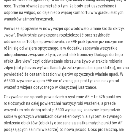
ręce. Trzeba również pamiętać o tym, że body jest uszczelnione i
odporne na wilgoć, co daje nieco więcej komfortu w wypadku słabych
warunków atmosferycznych.
Pierwsze spojrzenie w nowy wizjer spowodowało u mnie krótki okrzyk
„wow”. Dwukrotnie zwiększona rozdzielczość oraz szybkość
odświeżania 100fps spowodowała, że EVF praktycznie już niczym nie
różni się od wizjera optycznego, a w dodatku zapewnia wszystkie
udogodnienia związane z tym, ze jest elektroniczny. Dodając do tego
efekt „live view” czyli odświeżanie obrazu na żywo w trakcie robienia
zdjęć (dotychczas wyświetlana była zatrzymana bieżąca klatka), można
powiedzieć że ostatni bastion wizjerów optycznych właśnie upadł. W
A6300 używanie wizjera EVF nie różni się już praktycznie niczym od
wrażeń z wizjera optycznego w klasycznej lustrzance.
Oczywiście nie sposób powiedzieć o systemie AF – te 425 punktów
rozłożonych na całej powierzchni matrycy robi wrażenie, a przede
wszystkim robi dobrą robotę. 6300 wydaje się znacznie lepiej radzić
sobie w gorszych warunkach oświetleniowych, a system aktywnego
śledzenia obiektów (obiekty otaczane są siatką małych punktów AF
podążających za nimi w kadrze) to nowa jakość. Dość prozaiczną, ale