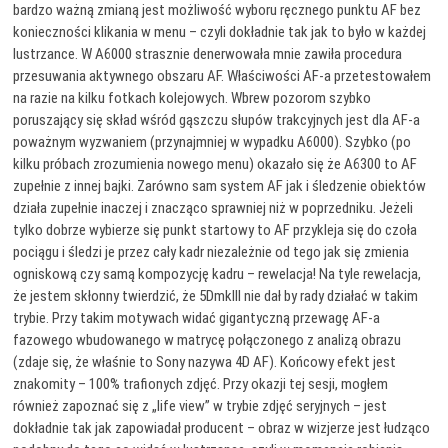
bardzo ważną zmianą jest możliwość wyboru ręcznego punktu AF bez
konieczności klikania w menu – czyli dokładnie tak jak to było w każdej
lustrzance. W A6000 strasznie denerwowała mnie zawiła procedura
przesuwania aktywnego obszaru AF. Właściwości AF-a przetestowałem
na razie na kilku fotkach kolejowych. Wbrew pozorom szybko
poruszający się skład wśród gąszczu słupów trakcyjnych jest dla AF-a
poważnym wyzwaniem (przynajmniej w wypadku A6000). Szybko (po
kilku próbach zrozumienia nowego menu) okazało się że A6300 to AF
zupełnie z innej bajki. Zarówno sam system AF jak i śledzenie obiektów
działa zupełnie inaczej i znacząco sprawniej niż w poprzedniku. Jeżeli
tylko dobrze wybierze się punkt startowy to AF przykleja się do czoła
pociągu i śledzi je przez cały kadr niezależnie od tego jak się zmienia
ogniskową czy samą kompozycję kadru – rewelacja! Na tyle rewelacja,
że jestem skłonny twierdzić, że 5DmkIII nie dał by rady działać w takim
trybie. Przy takim motywach widać gigantyczną przewagę AF-a
fazowego wbudowanego w matrycę połączonego z analizą obrazu
(zdaje się, że właśnie to Sony nazywa 4D AF). Końcowy efekt jest
znakomity – 100% trafionych zdjęć. Przy okazji tej sesji, mogłem
również zapoznać się z „life view” w trybie zdjęć seryjnych – jest
dokładnie tak jak zapowiadał producent – obraz w wizjerze jest łudząco