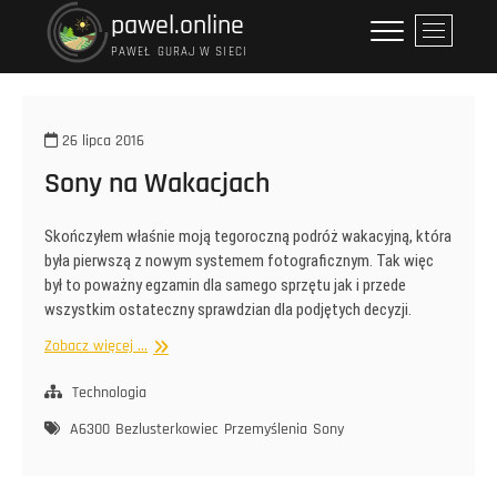
Przejdź
pawel.online
P
do
r
PAWEŁ GURAJ W SIECI
treści
z
y
c
26 lipca 2016
i
Sony na Wakacjach
s
k
m
Skończyłem właśnie moją tegoroczną podróż wakacyjną, która
e
była pierwszą z nowym systemem fotograficznym. Tak więc
n
był to poważny egzamin dla samego sprzętu jak i przede
u
wszystkim ostateczny sprawdzian dla podjętych decyzji.
Sony
Zobacz więcej ...
na
Wakacjach
Technologia
A6300
Bezlusterkowiec
Przemyślenia
Sony