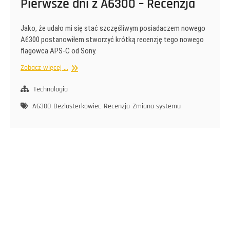
Pierwsze dni z A6300 – Recenzja
Jako, że udało mi się stać szczęśliwym posiadaczem nowego
A6300 postanowiłem stworzyć krótką recenzję tego nowego
flagowca APS-C od Sony.
Pierwsze
Zobacz więcej ...
dni
z
Technologia
A6300
A6300
Bezlusterkowiec
Recenzja
Zmiana systemu
–
Recenzja