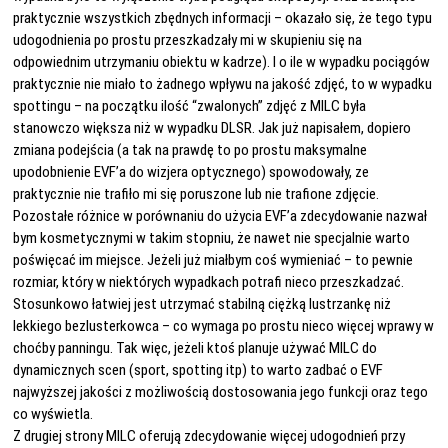
praktycznie wszystkich zbędnych informacji – okazało się, że tego typu
udogodnienia po prostu przeszkadzały mi w skupieniu się na
odpowiednim utrzymaniu obiektu w kadrze). I o ile w wypadku pociągów
praktycznie nie miało to żadnego wpływu na jakość zdjęć, to w wypadku
spottingu – na początku ilość “zwalonych” zdjęć z MILC była
stanowczo większa niż w wypadku DLSR. Jak już napisałem, dopiero
zmiana podejścia (a tak na prawdę to po prostu maksymalne
upodobnienie EVF’a do wizjera optycznego) spowodowały, ze
praktycznie nie trafiło mi się poruszone lub nie trafione zdjęcie.
Pozostałe różnice w porównaniu do użycia EVF’a zdecydowanie nazwał
bym kosmetycznymi w takim stopniu, że nawet nie specjalnie warto
poświęcać im miejsce. Jeżeli już miałbym coś wymieniać – to pewnie
rozmiar, który w niektórych wypadkach potrafi nieco przeszkadzać.
Stosunkowo łatwiej jest utrzymać stabilną ciężką lustrzankę niż
lekkiego bezlusterkowca – co wymaga po prostu nieco więcej wprawy w
choćby panningu. Tak więc, jeżeli ktoś planuje używać MILC do
dynamicznych scen (sport, spotting itp) to warto zadbać o EVF
najwyższej jakości z możliwością dostosowania jego funkcji oraz tego
co wyświetla.
Z drugiej strony MILC oferują zdecydowanie więcej udogodnień przy