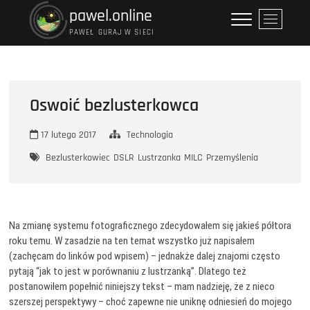
Przejdź
pawel.online
P
do
r
PAWEŁ GURAJ W SIECI
treści
z
y
c
i
Oswoić bezlusterkowca
s
k
17 lutego 2017
Technologia
m
e
Bezlusterkowiec
DSLR
Lustrzanka
MILC
Przemyślenia
n
u
Na zmianę systemu fotograficznego zdecydowałem się jakieś półtora
roku temu. W zasadzie na ten temat wszystko już napisałem
(zachęcam do linków pod wpisem) – jednakże dalej znajomi często
pytają “jak to jest w porównaniu z lustrzanką”. Dlatego też
postanowiłem popełnić niniejszy tekst – mam nadzieję, że z nieco
szerszej perspektywy – choć zapewne nie uniknę odniesień do mojego