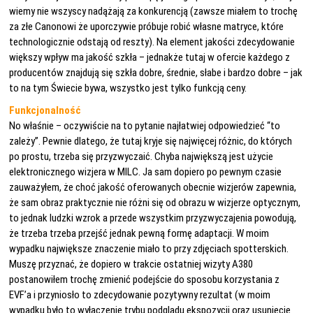
wiemy nie wszyscy nadążają za konkurencją (zawsze miałem to trochę
za złe Canonowi że uporczywie próbuje robić własne matryce, które
technologicznie odstają od reszty). Na element jakości zdecydowanie
większy wpływ ma jakość szkła – jednakże tutaj w ofercie każdego z
producentów znajdują się szkła dobre, średnie, słabe i bardzo dobre – jak
to na tym Świecie bywa, wszystko jest tylko funkcją ceny.
Funkcjonalność
No właśnie – oczywiście na to pytanie najłatwiej odpowiedzieć “to
zależy”. Pewnie dlatego, że tutaj kryje się najwięcej różnic, do których
po prostu, trzeba się przyzwyczaić. Chyba największą jest użycie
elektronicznego wizjera w MILC. Ja sam dopiero po pewnym czasie
zauważyłem, że choć jakość oferowanych obecnie wizjerów zapewnia,
że sam obraz praktycznie nie różni się od obrazu w wizjerze optycznym,
to jednak ludzki wzrok a przede wszystkim przyzwyczajenia powodują,
że trzeba trzeba przejść jednak pewną formę adaptacji. W moim
wypadku największe znaczenie miało to przy zdjęciach spotterskich.
Muszę przyznać, że dopiero w trakcie ostatniej wizyty A380
postanowiłem trochę zmienić podejście do sposobu korzystania z
EVF’a i przyniosło to zdecydowanie pozytywny rezultat (w moim
wypadku było to wyłączenie trybu podglądu ekspozycji oraz usunięcie