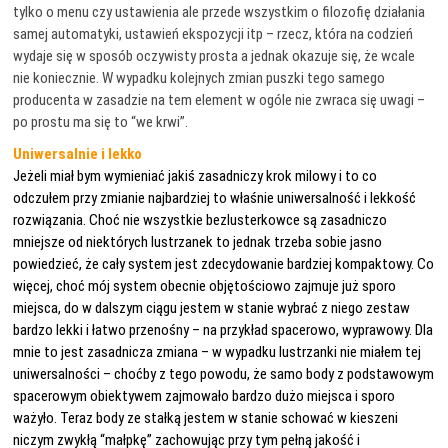
tylko o menu czy ustawienia ale przede wszystkim o filozofię działania
samej automatyki, ustawień ekspozycji itp – rzecz, która na codzień
wydaje się w sposób oczywisty prosta a jednak okazuje się, że wcale
nie koniecznie. W wypadku kolejnych zmian puszki tego samego
producenta w zasadzie na tem element w ogóle nie zwraca się uwagi –
po prostu ma się to “we krwi”.
Uniwersalnie i lekko
Jeżeli miał bym wymieniać jakiś zasadniczy krok milowy i to co
odczułem przy zmianie najbardziej to właśnie uniwersalność i lekkość
rozwiązania. Choć nie wszystkie bezlusterkowce są zasadniczo
mniejsze od niektórych lustrzanek to jednak trzeba sobie jasno
powiedzieć, że cały system jest zdecydowanie bardziej kompaktowy. Co
więcej, choć mój system obecnie objętościowo zajmuje już sporo
miejsca, do w dalszym ciągu jestem w stanie wybrać z niego zestaw
bardzo lekki i łatwo przenośny – na przykład spacerowo, wyprawowy. Dla
mnie to jest zasadnicza zmiana – w wypadku lustrzanki nie miałem tej
uniwersalności – choćby z tego powodu, że samo body z podstawowym
spacerowym obiektywem zajmowało bardzo dużo miejsca i sporo
ważyło. Teraz body ze stałką jestem w stanie schować w kieszeni
niczym zwykłą “małpkę” zachowując przy tym pełną jakość i