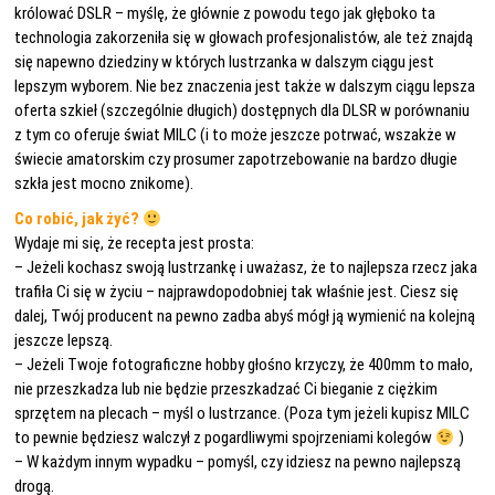
królować DSLR – myślę, że głównie z powodu tego jak głęboko ta
technologia zakorzeniła się w głowach profesjonalistów, ale też znajdą
się napewno dziedziny w których lustrzanka w dalszym ciągu jest
lepszym wyborem. Nie bez znaczenia jest także w dalszym ciągu lepsza
oferta szkieł (szczególnie długich) dostępnych dla DLSR w porównaniu
z tym co oferuje świat MILC (i to może jeszcze potrwać, wszakże w
świecie amatorskim czy prosumer zapotrzebowanie na bardzo długie
szkła jest mocno znikome).
Co robić, jak żyć?
Wydaje mi się, że recepta jest prosta:
– Jeżeli kochasz swoją lustrzankę i uważasz, że to najlepsza rzecz jaka
trafiła Ci się w życiu – najprawdopodobniej tak właśnie jest. Ciesz się
dalej, Twój producent na pewno zadba abyś mógł ją wymienić na kolejną
jeszcze lepszą.
– Jeżeli Twoje fotograficzne hobby głośno krzyczy, że 400mm to mało,
nie przeszkadza lub nie będzie przeszkadzać Ci bieganie z ciężkim
sprzętem na plecach – myśl o lustrzance. (Poza tym jeżeli kupisz MILC
to pewnie będziesz walczył z pogardliwymi spojrzeniami kolegów
)
– W każdym innym wypadku – pomyśl, czy idziesz na pewno najlepszą
drogą.