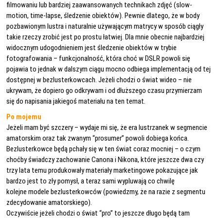
filmowaniu lub bardziej zaawansowanych technikach zdjęć (slow-
motion, time-lapse, śledzenie obiektów). Pewnie dlatego, że w body
pozbawionym lustra i naturalnie używającym matrycy w sposób ciągły
takie rzeczy zrobić jest po prostu łatwiej. Dla mnie obecnie najbardziej
widocznym udogodnieniem jest śledzenie obiektów w trybie
fotografowania – funkcjonalność, która choć w DSLR powoli się
pojawia to jednak w dalszym ciągu mocno odbiega implementacją od tej
dostępnej w bezlusterkowcach. Jeżeli chodzi o świat wideo – nie
ukrywam, że dopiero go odkrywam i od dłuższego czasu przymierzam
się do napisania jakiegoś materiału na ten temat.
Po mojemu
Jeżeli mam być szczery – wydaje mi się, że era lustrzanek w segmencie
amatorskim oraz tak zwanym “prosumer” powoli dobiega końca.
Bezlusterkowce będą pchały się w ten świat coraz mocniej – o czym
choćby świadczy zachowanie Canona i Nikona, które jeszcze dwa czy
trzy lata temu produkowały materiały marketingowe pokazujące jak
bardzo jest to zły pomysł, a teraz sami wypluwają co chwilę
kolejne modele bezlusterkowców (powiedzmy, że na razie z segmentu
zdecydowanie amatorskiego).
Oczywiście jeżeli chodzi o świat “pro” to jeszcze długo będą tam