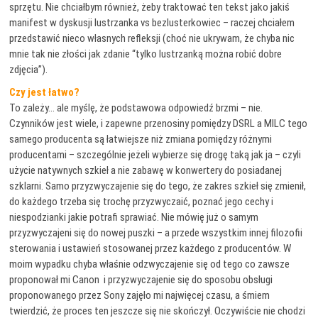
sprzętu. Nie chciałbym również, żeby traktować ten tekst jako jakiś
manifest w dyskusji lustrzanka vs bezlusterkowiec – raczej chciałem
przedstawić nieco własnych refleksji (choć nie ukrywam, że chyba nic
mnie tak nie złości jak zdanie “tylko lustrzanką można robić dobre
zdjęcia”).
Czy jest łatwo?
To zależy… ale myślę, że podstawowa odpowiedź brzmi – nie.
Czynników jest wiele, i zapewne przenosiny pomiędzy DSRL a MILC tego
samego producenta są łatwiejsze niż zmiana pomiędzy różnymi
producentami – szczególnie jeżeli wybierze się drogę taką jak ja – czyli
użycie natywnych szkieł a nie zabawę w konwertery do posiadanej
szklarni. Samo przyzwyczajenie się do tego, że zakres szkieł się zmienił,
do każdego trzeba się trochę przyzwyczaić, poznać jego cechy i
niespodzianki jakie potrafi sprawiać. Nie mówię już o samym
przyzwyczajeni się do nowej puszki – a przede wszystkim innej filozofii
sterowania i ustawień stosowanej przez każdego z producentów. W
moim wypadku chyba właśnie odzwyczajenie się od tego co zawsze
proponował mi Canon i przyzwyczajenie się do sposobu obsługi
proponowanego przez Sony zajęło mi najwięcej czasu, a śmiem
twierdzić, że proces ten jeszcze się nie skończył. Oczywiście nie chodzi