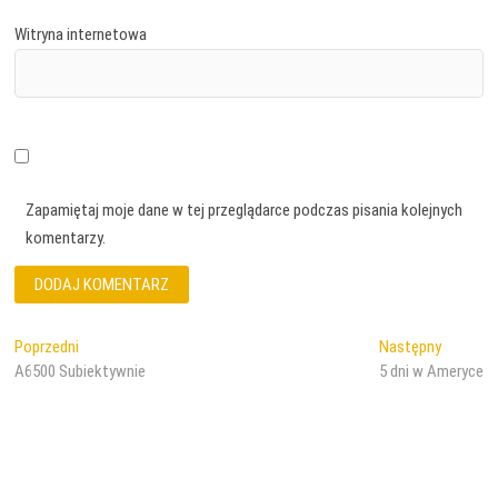
Witryna internetowa
Zapamiętaj moje dane w tej przeglądarce podczas pisania kolejnych
komentarzy.
Nawigacja
Poprzedni
Następn
Poprzedni
Następny
wpis:
wpis:
A6500 Subiektywnie
5 dni w Ameryce
wpisu