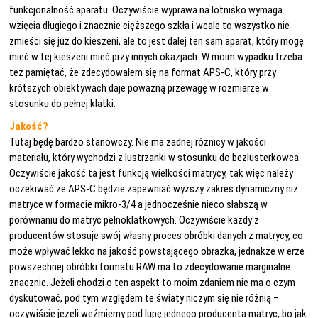
funkcjonalność aparatu. Oczywiście wyprawa na lotnisko wymaga
wzięcia długiego i znacznie cięższego szkła i wcale to wszystko nie
zmieści się już do kieszeni, ale to jest dalej ten sam aparat, który mogę
mieć w tej kieszeni mieć przy innych okazjach. W moim wypadku trzeba
też pamiętać, że zdecydowałem się na format APS-C, który przy
krótszych obiektywach daje poważną przewagę w rozmiarze w
stosunku do pełnej klatki.
Jakość?
Tutaj będę bardzo stanowczy. Nie ma żadnej różnicy w jakości
materiału, który wychodzi z lustrzanki w stosunku do bezlusterkowca.
Oczywiście jakość ta jest funkcją wielkości matrycy, tak więc należy
oczekiwać że APS-C będzie zapewniać wyższy zakres dynamiczny niż
matryce w formacie mikro-3/4 a jednocześnie nieco słabszą w
porównaniu do matryc pełnoklatkowych. Oczywiście każdy z
producentów stosuje swój własny proces obróbki danych z matrycy, co
może wpływać lekko na jakość powstającego obrazka, jednakże w erze
powszechnej obróbki formatu RAW ma to zdecydowanie marginalne
znacznie. Jeżeli chodzi o ten aspekt to moim zdaniem nie ma o czym
dyskutować, pod tym względem te światy niczym się nie różnią –
oczywiście jeżeli weźmiemy pod lupę jednego producenta matryc, bo jak