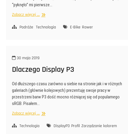
“pyknęło” mi pierwsze…
Pierwszy
Zobacz więcej ...
tysiąc
na
Podróże
Technologia
E-Bike
Rower
e-
bike’u
30 maja 2019
Dlaczego Display P3
Od dłuższego czasu zarówno u siebie na stronie jak i w różnych
galeriach (głównie kolejowych) prezentuję swoje pracy w
przestrzeni barw P3 dość mocno różniącej się od popularnego
sRGB. Pisałem…
Dlaczego
Zobacz więcej ...
Display
P3
Technologia
DisplayP3
Profil
Zarządzanie kolorem