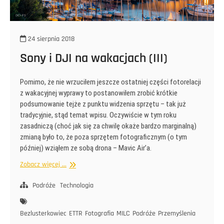
24 sierpnia 2018
Sony i DJI na wakacjach (III)
Pomimo, że nie wrzuciłem jeszcze ostatniej części fotorelacji
z wakacyjnej wyprawy to postanowiłem zrobić krótkie
podsumowanie tejże z punktu widzenia sprzętu – tak już
tradycyjnie, stąd temat wpisu. Oczywiście w tym roku
zasadniczą (choć jak się za chwilę okaże bardzo marginalną)
zmianą było to, że poza sprzętem fotograficznym (o tym
później) wziąłem ze sobą drona – Mavic Air’a.
Sony
Zobacz więcej ...
i
DJI
Podróże
Technologia
na
wakacjach
Bezlusterkowiec
ETTR
Fotografia
MILC
Podróże
Przemyślenia
(III)