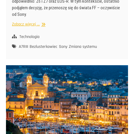
odpowiednio: Z6 i Z7 oraz EOS-R. W tym kontekście, ostatnio
podjąłem decyzję, że przenoszę się do świata FF – oczywiście
od Sony.
To
Zobacz więcej ...
się
narobiło
Technologia
A7RIII
Bezlusterkowiec
Sony
Zmiana systemu