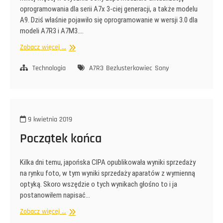
oprogramowania dla serii A7x 3-ciej generacji, a także modelu
A9. Dziś właśnie pojawiło się oprogramowanie w wersji 3.0 dla
modeli A7R3 i A7M3.…
A7R3
Zobacz więcej ...
wersja
3.0
Technologia
A7R3
Bezlusterkowiec
Sony
9 kwietnia 2019
Początek końca
Kilka dni temu, japońska CIPA opublikowała wyniki sprzedaży
na rynku foto, w tym wyniki sprzedaży aparatów z wymienną
optyką. Skoro wszędzie o tych wynikach głośno to i ja
postanowiłem napisać…
Początek
Zobacz więcej ...
końca