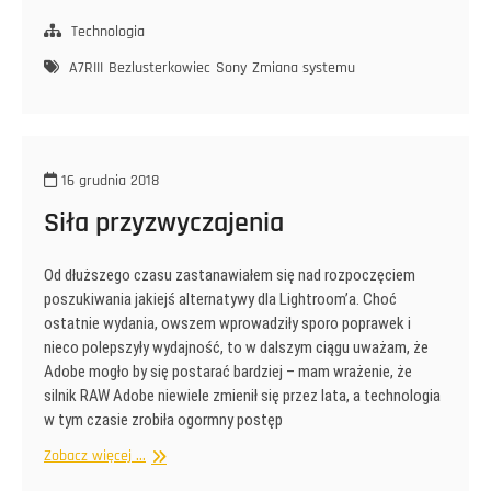
Vadis
Technologia
A7RIII
Bezlusterkowiec
Sony
Zmiana systemu
16 grudnia 2018
Siła przyzwyczajenia
Od dłuższego czasu zastanawiałem się nad rozpoczęciem
poszukiwania jakiejś alternatywy dla Lightroom’a. Choć
ostatnie wydania, owszem wprowadziły sporo poprawek i
nieco polepszyły wydajność, to w dalszym ciągu uważam, że
Adobe mogło by się postarać bardziej – mam wrażenie, że
silnik RAW Adobe niewiele zmienił się przez lata, a technologia
w tym czasie zrobiła ogormny postęp
Siła
Zobacz więcej ...
przyzwyczajenia