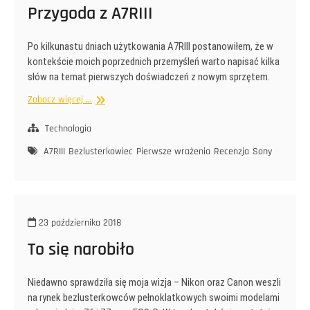
Przygoda z A7RIII
Po kilkunastu dniach użytkowania A7RIII postanowiłem, że w
kontekście moich poprzednich przemyśleń warto napisać kilka
słów na temat pierwszych doświadczeń z nowym sprzętem.
Przygoda
Zobacz więcej ...
z
A7RIII
Technologia
A7RIII
Bezlusterkowiec
Pierwsze wrażenia
Recenzja
Sony
23 października 2018
To się narobiło
Niedawno sprawdziła się moja wizja – Nikon oraz Canon weszli
na rynek bezlusterkowców pełnoklatkowych swoimi modelami