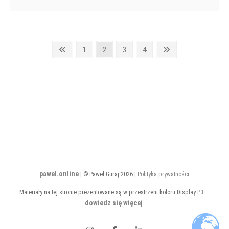
Stronicowanie
Poprzednia
Strona
Strona
Strona
Strona
Następna
1
2
3
4
strona
strona
wpisów
pawel.online
| © Paweł Guraj 2026 |
Polityka prywatności
Materiały na tej stronie prezentowane są w przestrzeni koloru Display P3 ...
dowiedz się więcej
.