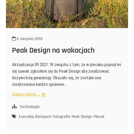
6 sierpnia 2019
Peak Design na wakacjach
Aktualizacja 09.2021: W związku z tym, że w plecaku popsuł mi
się suwak zgłosiłem się do Peak Design aby zrealizować
dożywotnią gwarancję. Okazało się, że została ona
zrealizowana bardzo sprawnie…
Peak
Zobacz więcej ...
Design
na
Technologia
wakacjach
Everyday Backpack
Fotografia
Peak Design
Plecak