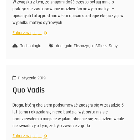
W związku z tym, że znajomi dość często pytają mnie o
praktyczne zastosowanie możliwości nowych matryc –
opisanych tutaj postanowiłem opisać strategię ekspozycji w
wypadku matryc cyfrowych
Isoless
Zobacz więcej ...
i
strategia
Technologia
dual-gain
Ekspozycja
ISOless
Sony
ekspozycji
11 stycznia 2019
Quo Vadis
Droga, którą chciałem podsumować zaczęła się w zasadzie 5
lat temu i okazała się nieco bardziej wyboista niż się
spodziewałem a miejsce w jakim obecnie się znalazłem wcale
nie świadczy o tym, że było zawsze z górki.
Quo
Zobacz więcej ...