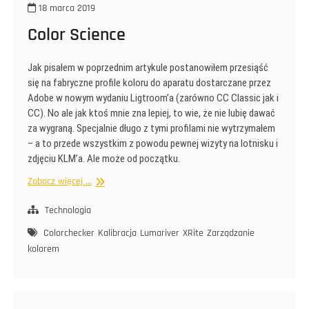
18 marca 2019
Color Science
Jak pisałem w poprzednim artykule postanowiłem przesiąść
się na fabryczne profile koloru do aparatu dostarczane przez
Adobe w nowym wydaniu Ligtroom’a (zarówno CC Classic jak i
CC). No ale jak ktoś mnie zna lepiej, to wie, że nie lubię dawać
za wygraną. Specjalnie długo z tymi profilami nie wytrzymałem
– a to przede wszystkim z powodu pewnej wizyty na lotnisku i
zdjęciu KLM’a. Ale może od początku.
Color
Zobacz więcej ...
Science
Technologia
Colorchecker
Kalibracja
Lumariver
XRite
Zarządzanie
kolorem