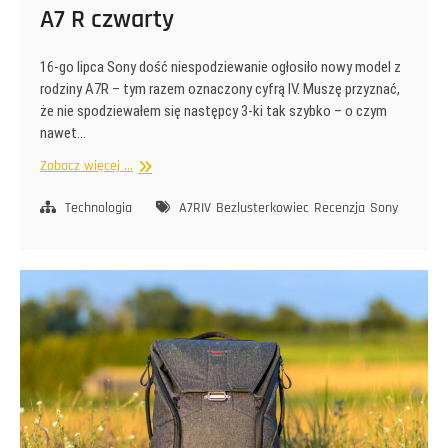
A7 R czwarty
16-go lipca Sony dość niespodziewanie ogłosiło nowy model z
rodziny A7R – tym razem oznaczony cyfrą IV. Muszę przyznać,
że nie spodziewałem się następcy 3-ki tak szybko – o czym
nawet…
A7
Zobacz więcej ...
R
czwarty
Technologia
A7RIV
Bezlusterkowiec
Recenzja
Sony