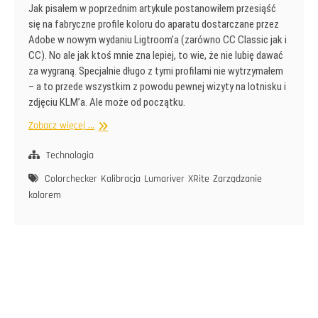
Jak pisałem w poprzednim artykule postanowiłem przesiąść
się na fabryczne profile koloru do aparatu dostarczane przez
Adobe w nowym wydaniu Ligtroom’a (zarówno CC Classic jak i
CC). No ale jak ktoś mnie zna lepiej, to wie, że nie lubię dawać
za wygraną. Specjalnie długo z tymi profilami nie wytrzymałem
– a to przede wszystkim z powodu pewnej wizyty na lotnisku i
zdjęciu KLM’a. Ale może od początku.
Color
Zobacz więcej ...
Science
Technologia
Colorchecker
Kalibracja
Lumariver
XRite
Zarządzanie
kolorem