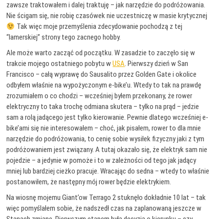
zawsze traktowałem i dalej traktuję – jak narzędzie do podróżowania.
Nie ścigam się, nie robię czasówek nie uczestniczę w masie krytycznej
Tak więc moje przemyślenia zdecydowanie pochodzą z tej
“lamerskiej” strony tego zacnego hobby.
Ale może warto zacząć od początku. W zasadzie to zaczęło się w
trakcie mojego ostatniego pobytu w
USA
. Pierwszy dzień w San
Francisco – całą wyprawę do Sausalito przez Golden Gate i okolice
odbyłem właśnie na wypożyczonym e-bike’u. Wtedy to tak na prawdę
zrozumiałem o co chodzi – wcześniej byłem przekonany, że rower
elektryczny to taka trochę odmiana skutera – tylko na prąd – jedzie
sam a rolą jadącego jest tylko kierowanie. Pewnie dlatego wcześniej e-
bike’ami się nie interesowałem – choć, jak pisałem, rower to dla mnie
narzędzie do podróżowania, to cenię sobie wysiłek fizyczny jaki z tym
podróżowaniem jest związany. A tutaj okazało się, że elektryk sam nie
pojedzie – a jedynie w pomoże i to w zależności od tego jak jadący
mniej lub bardziej cieżko pracuje. Wracając do sedna – wtedy to właśnie
postanowiłem, że następny mój rower będzie elektrykiem.
Na wiosnę mojemu Giant’ow Terrago 2 stuknęło dokładnie 10 lat – tak
więc pomyślałem sobie, że nadszedł czas na zaplanowaną jeszcze w