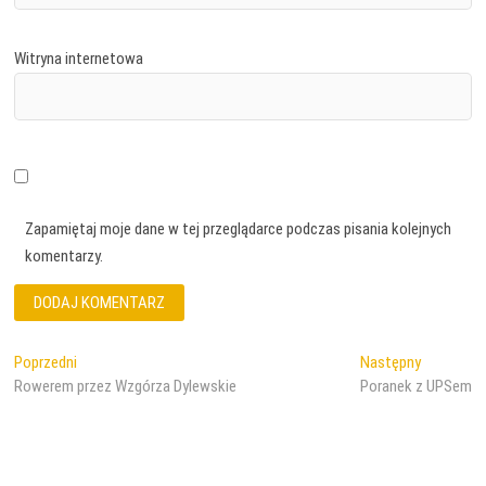
Witryna internetowa
Zapamiętaj moje dane w tej przeglądarce podczas pisania kolejnych
komentarzy.
Nawigacja
Poprzedni
Następny
Poprzedni
Następny
wpis:
wpis:
Rowerem przez Wzgórza Dylewskie
Poranek z UPSem
wpisu