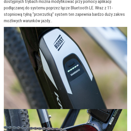
dostępnych trybach można modyfikować przy pomocy aplikacji
podłączanej do systemu poprzez łącze Bluetooth LE. Wraz z 11-
stopniową tylną “przerzutką” system ten zapewnia bardzo duży zakres
możliwych warunków jazdy…