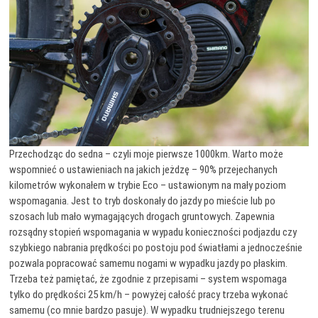
Przechodząc do sedna – czyli moje pierwsze 1000km. Warto może
wspomnieć o ustawieniach na jakich jeżdzę – 90% przejechanych
kilometrów wykonałem w trybie Eco – ustawionym na mały poziom
wspomagania. Jest to tryb doskonały do jazdy po mieście lub po
szosach lub mało wymagających drogach gruntowych. Zapewnia
rozsądny stopień wspomagania w wypadu konieczności podjazdu czy
szybkiego nabrania prędkości po postoju pod światłami a jednocześnie
pozwala popracować samemu nogami w wypadku jazdy po płaskim.
Trzeba też pamiętać, że zgodnie z przepisami – system wspomaga
tylko do prędkości 25 km/h – powyżej całość pracy trzeba wykonać
samemu (co mnie bardzo pasuje). W wypadku trudniejszego terenu