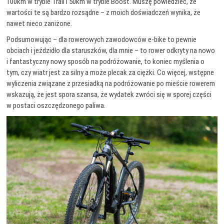
100km w trybie Trail i 50km w trybie Boost. Muszę powiedzieć, że
wartości te są bardzo rozsądne – z moich doświadczeń wynika, że
nawet nieco zaniżone.
Podsumowując – dla rowerowych zawodowców e-bike to pewnie
obciach i jeździdło dla staruszków, dla mnie – to rower odkryty na nowo
i fantastyczny nowy sposób na podróżowanie, to koniec myślenia o
tym, czy wiatr jest za silny a może plecak za ciężki. Co więcej, wstępne
wyliczenia związane z przesiadką na podróżowanie po mieście rowerem
wskazują, że jest spora szansa, że wydatek zwróci się w sporej części
w postaci oszczędzonego paliwa.