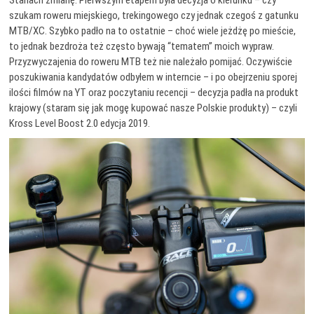
Stanach zmianę. Pierwszym etapem była decyzja o kierunku – czy
szukam roweru miejskiego, trekingowego czy jednak czegoś z gatunku
MTB/XC. Szybko padło na to ostatnie – choć wiele jeżdżę po mieście,
to jednak bezdroża też często bywają “tematem” moich wypraw.
Przyzwyczajenia do roweru MTB też nie należało pomijać. Oczywiście
poszukiwania kandydatów odbyłem w interncie – i po obejrzeniu sporej
ilości filmów na YT oraz poczytaniu recencji – decyzja padła na produkt
krajowy (staram się jak mogę kupować nasze Polskie produkty) – czyli
Kross Level Boost 2.0 edycja 2019.