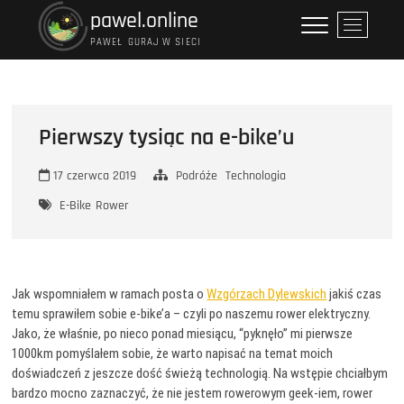
Przejdź
pawel.online
P
do
r
PAWEŁ GURAJ W SIECI
treści
z
y
c
i
Pierwszy tysiąc na e-bike’u
s
k
17 czerwca 2019
Podróże
Technologia
m
e
E-Bike
Rower
n
u
Jak wspomniałem w ramach posta o
Wzgórzach Dylewskich
jakiś czas
temu sprawiłem sobie e-bike’a – czyli po naszemu rower elektryczny.
Jako, że właśnie, po nieco ponad miesiącu, “pyknęło” mi pierwsze
1000km pomyślałem sobie, że warto napisać na temat moich
doświadczeń z jeszcze dość świeżą technologią. Na wstępie chciałbym
bardzo mocno zaznaczyć, że nie jestem rowerowym geek-iem, rower