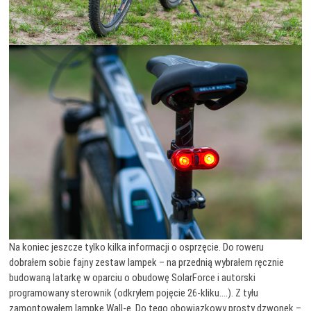
Na koniec jeszcze tylko kilka informacji o osprzęcie. Do roweru
dobrałem sobie fajny zestaw lampek – na przednią wybrałem ręcznie
budowaną latarkę w oparciu o obudowę SolarForce i autorski
programowany sterownik (odkryłem pojęcie 26-kliku….). Z tyłu
zamontowałem lampkę Wall-e. Do tego obowiązkowy prosty dzwonek –