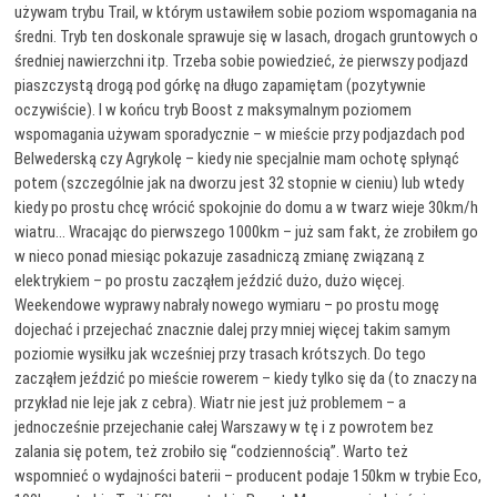
używam trybu Trail, w którym ustawiłem sobie poziom wspomagania na
średni. Tryb ten doskonale sprawuje się w lasach, drogach gruntowych o
średniej nawierzchni itp. Trzeba sobie powiedzieć, że pierwszy podjazd
piaszczystą drogą pod górkę na długo zapamiętam (pozytywnie
oczywiście). I w końcu tryb Boost z maksymalnym poziomem
wspomagania używam sporadycznie – w mieście przy podjazdach pod
Belwederską czy Agrykolę – kiedy nie specjalnie mam ochotę spłynąć
potem (szczególnie jak na dworzu jest 32 stopnie w cieniu) lub wtedy
kiedy po prostu chcę wrócić spokojnie do domu a w twarz wieje 30km/h
wiatru… Wracając do pierwszego 1000km – już sam fakt, że zrobiłem go
w nieco ponad miesiąc pokazuje zasadniczą zmianę związaną z
elektrykiem – po prostu zacząłem jeździć dużo, dużo więcej.
Weekendowe wyprawy nabrały nowego wymiaru – po prostu mogę
dojechać i przejechać znacznie dalej przy mniej więcej takim samym
poziomie wysiłku jak wcześniej przy trasach krótszych. Do tego
zacząłem jeździć po mieście rowerem – kiedy tylko się da (to znaczy na
przykład nie leje jak z cebra). Wiatr nie jest już problemem – a
jednocześnie przejechanie całej Warszawy w tę i z powrotem bez
zalania się potem, też zrobiło się “codziennością”. Warto też
wspomnieć o wydajności baterii – producent podaje 150km w trybie Eco,