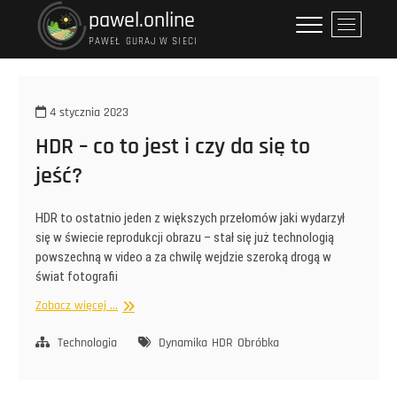
Przejdź
pawel.online
P
do
r
PAWEŁ GURAJ W SIECI
treści
z
y
c
4 stycznia 2023
i
HDR – co to jest i czy da się to
s
k
jeść?
m
e
HDR to ostatnio jeden z większych przełomów jaki wydarzył
n
się w świecie reprodukcji obrazu – stał się już technologią
u
powszechną w video a za chwilę wejdzie szeroką drogą w
świat fotografii
HDR
Zobacz więcej ...
–
co
Technologia
Dynamika
HDR
Obróbka
to
jest