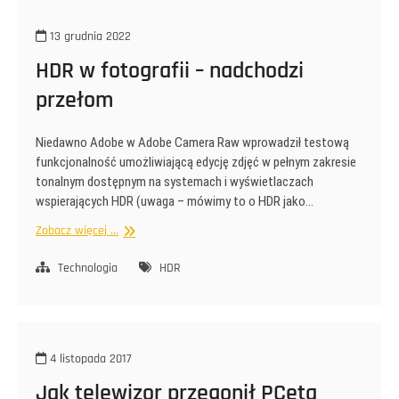
i
czy
13 grudnia 2022
da
się
HDR w fotografii – nadchodzi
to
przełom
jeść?
Niedawno Adobe w Adobe Camera Raw wprowadził testową
funkcjonalność umożliwiającą edycję zdjęć w pełnym zakresie
tonalnym dostępnym na systemach i wyświetlaczach
wspierających HDR (uwaga – mówimy to o HDR jako…
HDR
Zobacz więcej ...
w
fotografii
Technologia
HDR
–
nadchodzi
przełom
4 listopada 2017
Jak telewizor przegonił PCeta