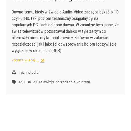
Dawno temu, kiedy w świecie Audio-Video zaczęto bąkać o HD
czy FullHD, taki poziom techniczny osiągalny był na
popularnych PC-tach od dość dawna. W zasadzie było jasne, że
świat telewizorów pozostawał daleko w tyle za tym co
oferowały monitory komputerowe – zarówno w zakresie
rozdzielczości jak i jakości odwzorowania koloru (oczywiście
wyłącznie w okolicach sRGB).
Jak
Zobacz więcej ...
telewizor
przegonił
Technologia
PCeta
4K
HDR
PC
Telewizja
Zarządzanie kolorem