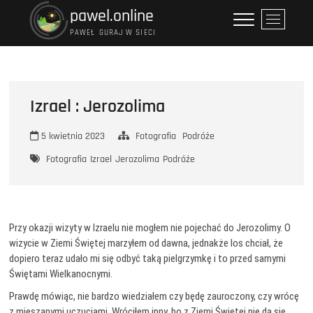
Przejdź
pawel.online
P
do
r
PAWEŁ GURAJ W SIECI
treści
z
y
c
i
Izrael : Jerozolima
s
k
5 kwietnia 2023
Fotografia
Podróże
m
e
Fotografia
Izrael
Jerozolima
Podróże
n
u
Przy okazji wizyty w Izraelu nie mogłem nie pojechać do Jerozolimy. O
wizycie w Ziemi Świętej marzyłem od dawna, jednakże los chciał, że
dopiero teraz udało mi się odbyć taką pielgrzymkę i to przed samymi
Świętami Wielkanocnymi.
Prawdę mówiąc, nie bardzo wiedziałem czy będę zauroczony, czy wrócę
z mieszanymi uczuciami. Wróciłem inny, bo z Ziemi Świętej nie da się