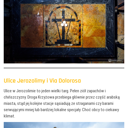
Ulice Jerozolimy i Via Dolorosa
Ulice w Jerozolimie to jeden wielki targ. Pełen ziół zapachów i
chińszczyzny. Droga Krzyżowa przebiega głównie przez część arabską
miasta, stąd jej kolejne stacje sąsiadują ze straganami czy barami
serwującymi mniej lub bardziej lokalne specjały. Choć obcy to ciekawy
klimat.