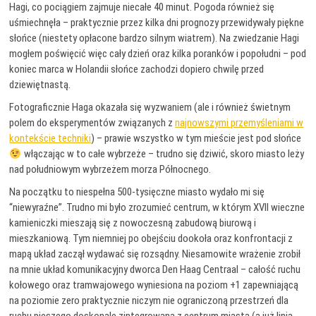
Hagi, co pociągiem zajmuje niecałe 40 minut. Pogoda również się
uśmiechnęła – praktycznie przez kilka dni prognozy przewidywały piękne
słońce (niestety opłacone bardzo silnym wiatrem). Na zwiedzanie Hagi
mogłem poświęcić więc cały dzień oraz kilka poranków i popołudni – pod
koniec marca w Holandii słońce zachodzi dopiero chwilę przed
dziewiętnastą.
Fotograficznie Haga okazała się wyzwaniem (ale i również świetnym
polem do eksperymentów związanych z
najnowszymi przemyśleniami w
kontekście techniki
) – prawie wszystko w tym mieście jest pod słońce
włączając w to całe wybrzeże – trudno się dziwić, skoro miasto leży
nad południowym wybrzeżem morza Północnego.
Na początku to niespełna 500-tysięczne miasto wydało mi się
“niewyraźne”. Trudno mi było zrozumieć centrum, w którym XVII wieczne
kamieniczki mieszają się z nowoczesną zabudową biurową i
mieszkaniową. Tym niemniej po obejściu dookoła oraz konfrontacji z
mapą układ zaczął wydawać się rozsądny. Niesamowite wrażenie zrobił
na mnie układ komunikacyjny dworca Den Haag Centraal – całość ruchu
kołowego oraz tramwajowego wyniesiona na poziom +1 zapewniającą
na poziomie zero praktycznie niczym nie ograniczoną przestrzeń dla