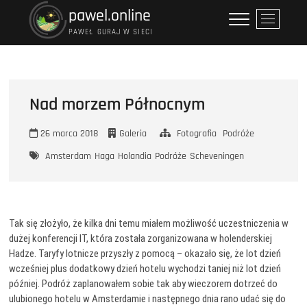
Przejdź
pawel.online
P
do
r
PAWEŁ GURAJ W SIECI
treści
z
y
c
i
Nad morzem Północnym
s
k
26 marca 2018
Galeria
Fotografia
Podróże
m
e
Amsterdam
Haga
Holandia
Podróże
Scheveningen
n
u
Tak się złożyło, że kilka dni temu miałem możliwość uczestniczenia w
dużej konferencji IT, która została zorganizowana w holenderskiej
Hadze. Taryfy lotnicze przyszły z pomocą – okazało się, że lot dzień
wcześniej plus dodatkowy dzień hotelu wychodzi taniej niż lot dzień
później. Podróż zaplanowałem sobie tak aby wieczorem dotrzeć do
ulubionego hotelu w Amsterdamie i następnego dnia rano udać się do