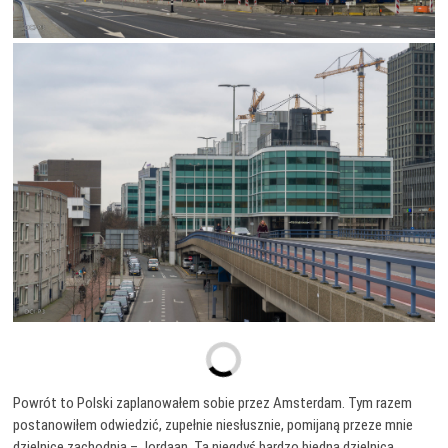
Powrót to Polski zaplanowałem sobie przez Amsterdam. Tym razem
postanowiłem odwiedzić, zupełnie niesłusznie, pomijaną przeze mnie
dzielnicę zachodnią – Jordaan. Ta niegdyś bardzo biedna dzielnica