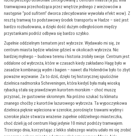
ruchu pieszego doskonale zintegrowaną z centrum miasta (a już linia
tramwajowa przechodząca przez wnętrze jednego z wieżowców a
następnie “pod sufitem” dworca zdecydowanie wywołała efekt wow). Z
resztą tramwaj to podstawowy środek transportu w Hadze – sieć jest
bardzo rozbudowana, a dzięki dość dużym odległościom między
przystankami podróż odbywa się bardzo szybko.
Zupełnie oddzielnym tematem jest wybrzeże. Wydawało mi się, że
centrum miasta będzie właśnie gdzieś w okolicach wybrzeża. Nic
bardziej mylnego – budowa terenu i historia zrobiły swoje. Centrum jest
oddalone od wybrzeża, które w czasach kiedy zakładano Hagę było w
zasadzie kombinacją wydm i bagien – nawet dla Holendrów było to zbyt
poważne wyzwanie. Za to dziś, dzięki tej historycznej spuściźnie
dzielnica nadmorska Scheveningen, która kiedyś była małą wioską
rybacką stała się prawdziwym kurortem morskim – choć muszę
przyznać, że gustownie skromnym. Na próżno szukać tu klimatu
znanego choćby z kurortów lazurowego wybrzeża. Ta wypoczynkowa
dzielnica pięknie wpleciona w szerokie, porośnięte trawami wydmy i
szerokie plaże stwarza wrażenie zupełnie oddzielnego miasteczka,
choć dzieli ją od centrum Hagi jedynie 10 minut podróży tramwajem.
Trzeciego dnia, korzystając z lekko słabszego wiatru udało mi się zrobić