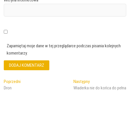
Witryna internetowa
Zapamiętaj moje dane w tej przeglądarce podczas pisania kolejnych
komentarzy.
Nawigacja
Poprzedni
Następny
Poprzedni
Następny
wpis:
wpis:
Dron
Wiaderka nie do końca do pełna
wpisu