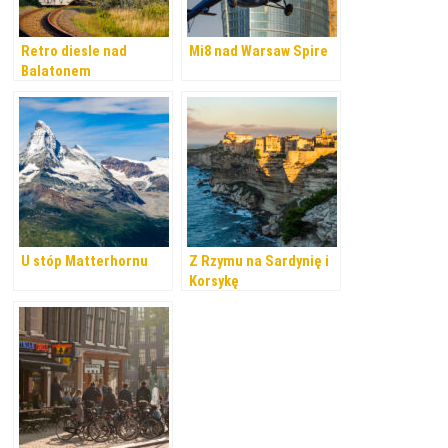
Retro diesle nad
Mi8 nad Warsaw Spire
Balatonem
U stóp Matterhornu
Z Rzymu na Sardynię i
Korsykę