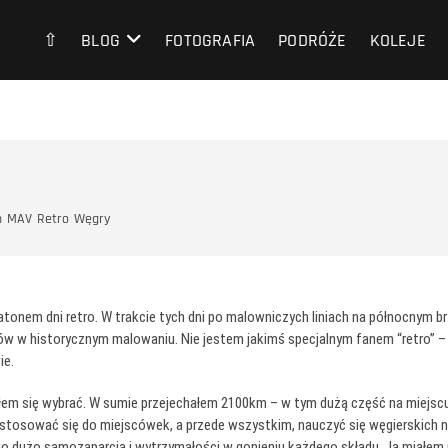
⇧
BLOG
FOTOGRAFIA
PODRÓŻE
KOLEJE
n
MAV
Retro
Węgry
alatonem dni retro. W trakcie tych dni po malowniczych liniach na północnym
w historycznym malowaniu. Nie jestem jakimś specjalnym fanem “retro” – 
ie.
m się wybrać. W sumie przejechałem 2100km – w tym dużą część na miejscu g
ystosować się do miejscówek, a przede wszystkim, nauczyć się węgierskich
nio dużo samozaparcia i wytrzymałości w gonieniu każdego składu. Ja miałem