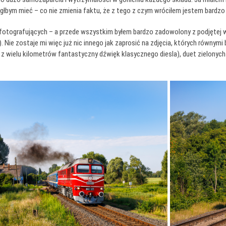
mógłbym mieć – co nie zmienia faktu, że z tego z czym wróciłem jestem bardz
otografujących – a przede wszystkim byłem bardzo zadowolony z podjętej w 
. Nie zostaje mi więc już nic innego jak zaprosić na zdjęcia, których równy
 z wielu kilometrów fantastyczny dźwięk klasycznego diesla), duet zielony