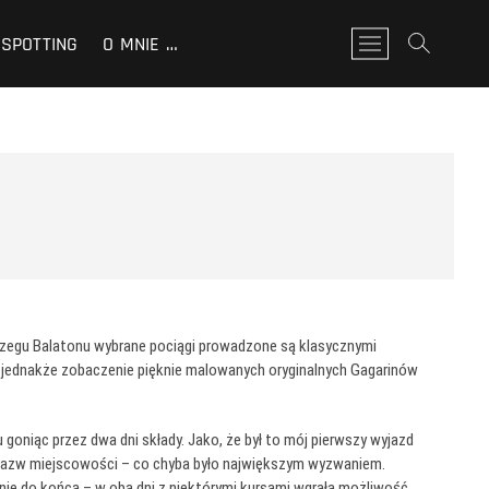
SPOTTING
O MNIE …
P
r
z
y
c
i
s
k
m
e
n
u
 brzegu Balatonu wybrane pociągi prowadzone są klasycznymi
jednakże zobaczenie pięknie malowanych oryginalnych Gagarinów
oniąc przez dwa dni składy. Jako, że był to mój pierwszy wyjazd
 nazw miejscowości – co chyba było największym wyzwaniem.
 nie do końca – w oba dni z niektórymi kursami wgrała możliwość