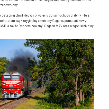
o zadowolony.
ostatniej chwili decyzji o wzięciu do samochodu drabiny – bez
mi bohaterami są – oryginalny czerwony Gagarin, pomarańczowy
ch M40 a także “modernizowany” Gagarin MAV oraz wagon silnikowy