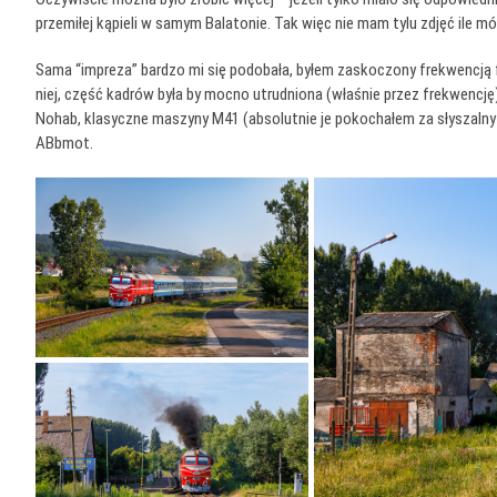
przemiłej kąpieli w samym Balatonie. Tak więc nie mam tylu zdjęć ile 
Sama “impreza” bardzo mi się podobała, byłem zaskoczony frekwencją f
niej, część kadrów była by mocno utrudniona (właśnie przez frekwencję)
Nohab, klasyczne maszyny M41 (absolutnie je pokochałem za słyszalny
ABbmot.