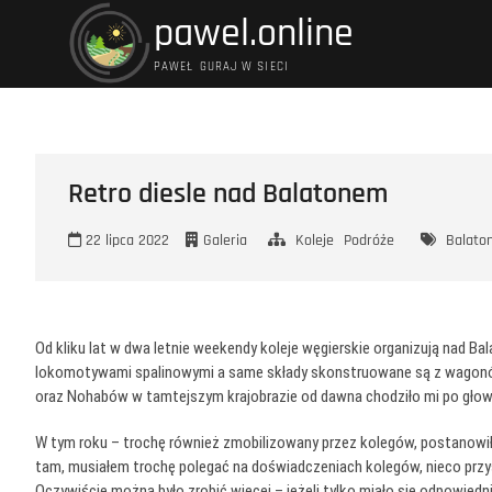
Przejdź
pawel.online
do
treści
PAWEŁ GURAJ W SIECI
Retro diesle nad Balatonem
22 lipca 2022
Galeria
Koleje
Podróże
Balato
Od kliku lat w dwa letnie weekendy koleje węgierskie organizują nad B
lokomotywami spalinowymi a same składy skonstruowane są z wagonów 
oraz Nohabów w tamtejszym krajobrazie od dawna chodziło mi po głow
W tym roku – trochę również zmobilizowany przez kolegów, postanowiłe
tam, musiałem trochę polegać na doświadczeniach kolegów, nieco prz
Oczywiście można było zrobić więcej – jeżeli tylko miało się odpowied