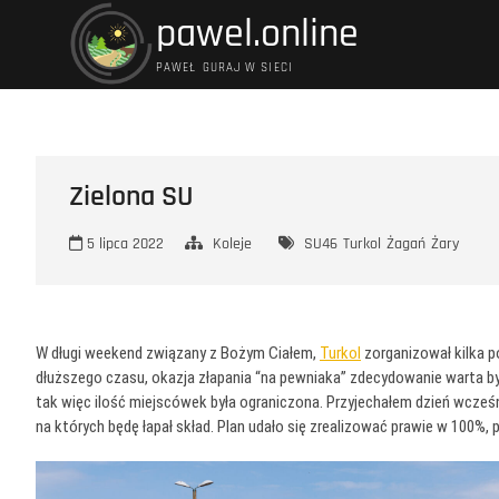
Przejdź
pawel.online
do
treści
PAWEŁ GURAJ W SIECI
Zielona SU
5 lipca 2022
Koleje
SU46
Turkol
Żagań
Żary
W długi weekend związany z Bożym Ciałem,
Turkol
zorganizował kilka p
dłuższego czasu, okazja złapania “na pewniaka” zdecydowanie warta by
tak więc ilość miejscówek była ograniczona. Przyjechałem dzień wcześn
na których będę łapał skład. Plan udało się zrealizować prawie w 100%