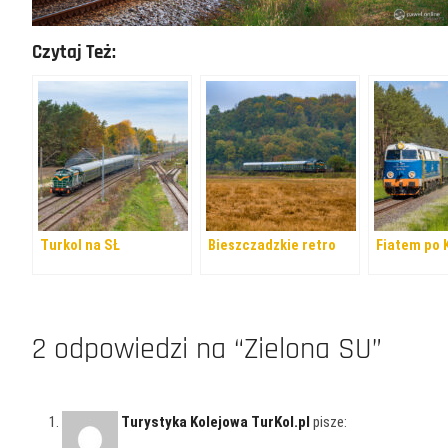
Czytaj Też:
Turkol na SŁ
Bieszczadzkie retro
Fiatem po
2 odpowiedzi na “Zielona SU”
Turystyka Kolejowa TurKol.pl
pisze: