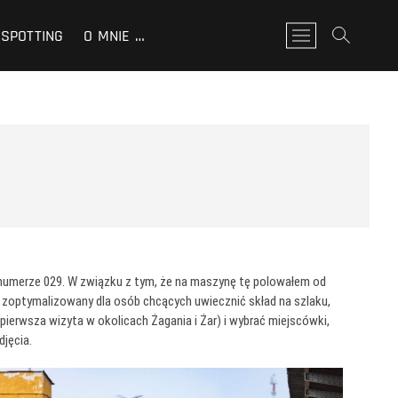
SPOTTING
O MNIE …
P
r
z
y
c
i
s
k
m
e
n
u
 numerze 029. W związku z tym, że na maszynę tę polowałem od
ł zoptymalizowany dla osób chcących uwiecznić skład na szlaku,
ierwsza wizyta w okolicach Żagania i Żar) i wybrać miejscówki,
djęcia.