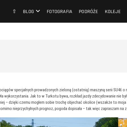
⇧
BLOG
FOTOGRAFIA
PODRÓŻE
KOLEJE
ociągów specjalnych prowadzonych zieloną (ostatnią) maszyną serii SU46 o
ła wykorzystania. Jak to w Turkotu bywa, rozkład jazdy zdecydowanie nie by
iej – dzięki czemu mogłem sobie trochę objechać okolice (wszakże to moja p
, pomimo nieprzychylnych prognoz, pogoda dopisała – tak więc zapraszam na z