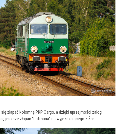
 się złapać kołomnę PKP Cargo, a dzięki uprzejmości załogi
się jeszcze złapać “batmana” na wyjeżdżającego z Żar.