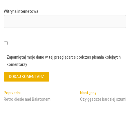
Witryna internetowa
Zapamiętaj moje dane w tej przeglądarce podczas pisania kolejnych
komentarzy.
Nawigacja
Poprzedni
Następny
Poprzedni
Następny
wpis:
wpis:
Retro diesle nad Balatonem
Czy gęstsze bardziej szumi
wpisu