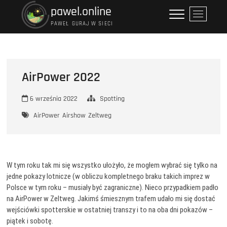
Przejdź
pawel.online
P
do
r
PAWEŁ GURAJ W SIECI
treści
z
y
c
i
AirPower 2022
s
k
6 września 2022
Spotting
m
e
AirPower
Airshow
Zeltweg
n
u
W tym roku tak mi się wszystko ułożyło, że mogłem wybrać się tylko na
jedne pokazy lotnicze (w obliczu kompletnego braku takich imprez w
Polsce w tym roku – musiały być zagraniczne). Nieco przypadkiem padło
na AirPower w Zeltweg. Jakimś śmiesznym trafem udało mi się dostać
wejściówki spotterskie w ostatniej transzy i to na oba dni pokazów –
piątek i sobotę.