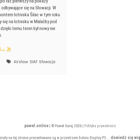
 po raz pierwszy na pokazy
F odbywające się na Słowacji. W
montem lotniska Šilac w tym roku
y się na lotnisku w Malačky pod
dzięki temu teren był nowy nie
e.
SIAF
...
2021
Airshow
SIAF
Słowacja
pawel.online
| © Paweł Guraj 2026 |
Polityka prywatności
dowiedz się wię
riały na tej stronie prezentowane są w przestrzeni koloru Display P3 ...