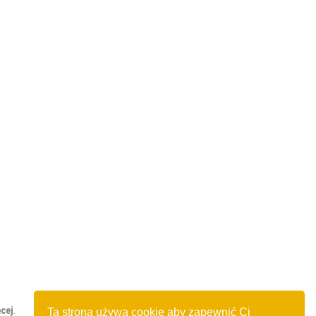
cej
Ta strona używa cookie aby zapewnić Ci
.