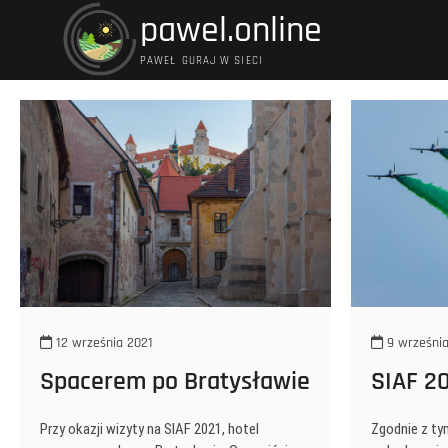
Przejdź
pawel.online
do
treści
PAWEŁ GURAJ W SIECI
12 września 2021
9 września
Spacerem po Bratysławie
SIAF 2
Przy okazji wizyty na SIAF 2021, hotel
Zgodnie z ty