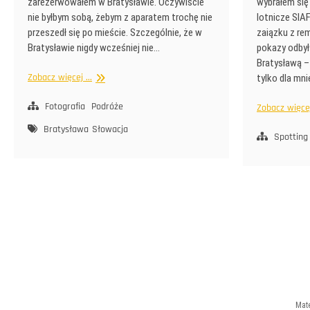
zarezerwowałem w Bratysławie. Oczywiście
wybrałem się
nie byłbym sobą, żebym z aparatem trochę nie
lotnicze SIA
przeszedł się po mieście. Szczególnie, że w
zaiązku z re
Bratysławie nigdy wcześniej nie…
pokazy odbył
Bratysławą – 
Spacerem
Zobacz więcej ...
tylko dla mni
po
Bratysławie
Fotografia
Podróże
Zobacz więcej 
Bratysława
Słowacja
Spotting
Mate