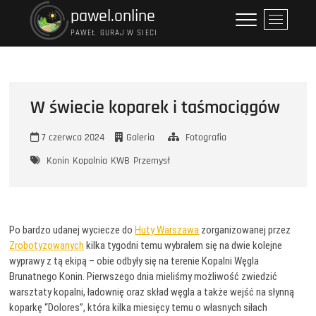
Przejdź
pawel.online
P
do
r
PAWEŁ GURAJ W SIECI
treści
z
y
c
i
W świecie koparek i taśmociągów
s
k
7 czerwca 2024
Galeria
Fotografia
m
e
Konin
Kopalnia
KWB
Przemysł
n
u
Po bardzo udanej wyciecze do
Huty Warszawa
zorganizowanej przez
Zrobotyzowanych
kilka tygodni temu wybrałem się na dwie kolejne
wyprawy z tą ekipą – obie odbyły się na terenie Kopalni Węgla
Brunatnego Konin. Pierwszego dnia mieliśmy możliwość zwiedzić
warsztaty kopalni, ładownię oraz skład węgla a także wejść na słynną
koparkę “Dolores”, która kilka miesięcy temu o własnych siłach