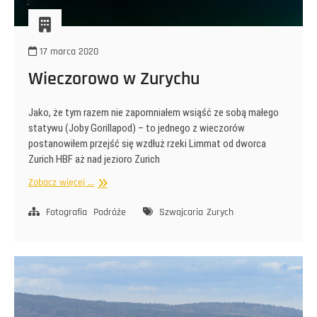
17 marca 2020
Wieczorowo w Zurychu
Jako, że tym razem nie zapomniałem wsiąść ze sobą małego
statywu (Joby Gorillapod) – to jednego z wieczorów
postanowiłem przejść się wzdłuż rzeki Limmat od dworca
Zurich HBF aż nad jezioro Zurich
Wieczorowo
Zobacz więcej ...
w
Zurychu
Fotografia
Podróże
Szwajcaria
Zurych