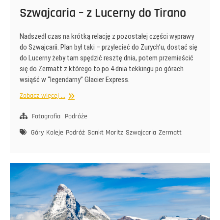
Szwajcaria – z Lucerny do Tirano
Nadszedł czas na krótką relację z pozostałej części wyprawy
do Szwajcarii. Plan był taki – przylecieć do Zurych’u, dostać się
do Lucerny żeby tam spędzić resztę dnia, potem przemieścić
się do Zermatt z którego to po 4 dnia tekkingu po górach
wsiąść w “legendarny” Glacier Express.
Szwajcaria
Zobacz więcej ...
–
z
Fotografia
Podróże
Lucerny
Góry
Koleje
Podróż
Sankt Moritz
Szwajcaria
Zermatt
do
Tirano