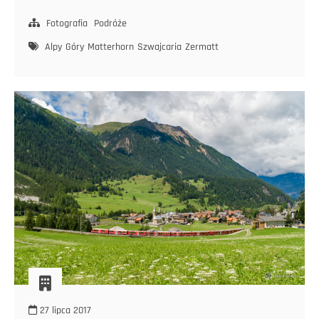
Matterhornem
2019
Fotografia
Podróże
Alpy
Góry
Matterhorn
Szwajcaria
Zermatt
27 lipca 2017