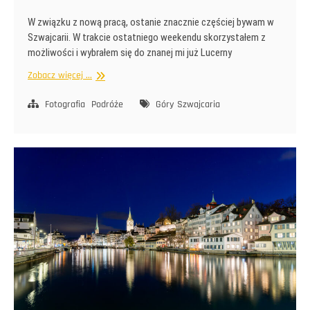
W związku z nową pracą, ostanie znacznie częściej bywam w
Szwajcarii. W trakcie ostatniego weekendu skorzystałem z
możliwości i wybrałem się do znanej mi już Lucerny
Wizyta
Zobacz więcej ...
na
Pilatusie
Fotografia
Podróże
Góry
Szwajcaria