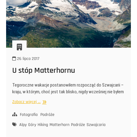
26 lipca 2017
U stóp Matterhornu
Tegoroczne wakacje postanowiłem rozpocząć do Szwajcarii –
kraju, w którym, choć jest tak blisko, nigdy wcześniej nie byłem
U
Zobacz więcej ...
stóp
Matterhornu
Fotografia
Podróże
Alpy
Góry
Hiking
Matterhorn
Podróże
Szwajcaria