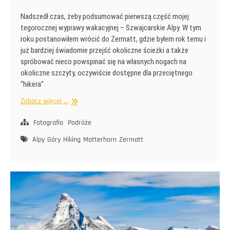
Nadszedł czas, żeby podsumować pierwszą część mojej
tegorocznej wyprawy wakacyjnej – Szwajcarskie Alpy. W tym
roku postanowiłem wrócić do Zermatt, gdzie byłem rok temu i
już bardziej świadomie przejść okoliczne ścieżki a także
spróbować nieco powspinać się na własnych nogach na
okoliczne szczyty, oczywiście dostępne dla przeciętnego
“hikera”.
Powrót
Zobacz więcej ...
do
Zermatt
Fotografia
Podróże
Alpy
Góry
Hiking
Matterhorn
Zermatt