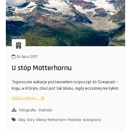
26 lipca 2017
U stóp Matterhornu
Tegoroczne wakacje postanowiłem rozpocząć do Szwajcarii –
kraju, w którym, choć jest tak blisko, nigdy wcześniej nie byłem
U
Zobacz więcej ...
stóp
Matterhornu
Fotografia
Podróże
Alpy
Góry
Hiking
Matterhorn
Podróże
Szwajcaria