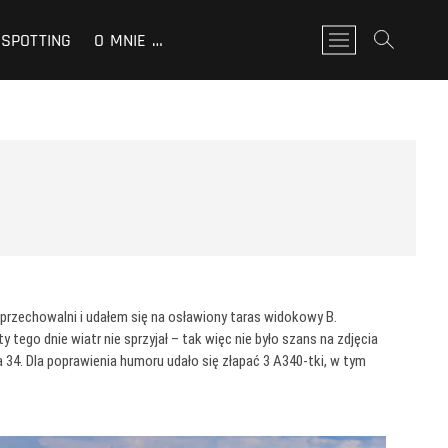
SPOTTING
O MNIE …
P
r
z
y
c
i
s
k
m
e
n
u
przechowalni i udałem się na osławiony taras widokowy B.
 tego dnie wiatr nie sprzyjał – tak więc nie było szans na zdjęcia
a 34. Dla poprawienia humoru udało się złapać 3 A340-tki, w tym