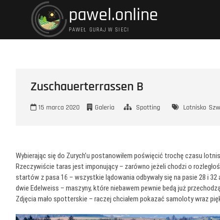
Przejdź
pawel.online
do
treści
PAWEŁ GURAJ W SIECI
Zuschauerterrassen B
15 marca 2020
Galeria
Spotting
Lotnisko
Szw
Wybierając się do Zurych’u postanowiłem poświęcić trochę czasu lotni
Rzeczywiście taras jest imponujący – zarówno jeżeli chodzi o rozległość 
startów z pasa 16 – wszystkie lądowania odbywały się na pasie 28 i 32 
dwie Edelweiss – maszyny, które niebawem pewnie bedą już przechodzący
Zdjęcia mało spotterskie – raczej chciałem pokazać samoloty wraz p