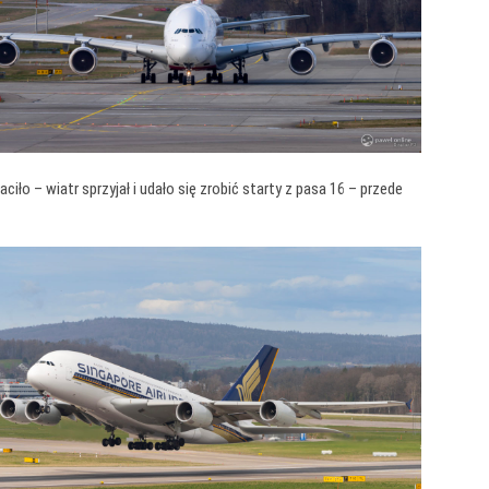
 – wiatr sprzyjał i udało się zrobić starty z pasa 16 – przede