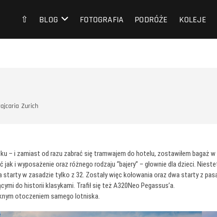
⇧
BLOG
FOTOGRAFIA
PODRÓŻE
KOLEJE
ajcaria
Zurich
sku – i zamiast od razu zabrać się tramwajem do hotelu, zostawiłem bagaż w 
jak i wyposażenie oraz różnego rodzaju “bajery” – głownie dla dzieci. Niestety
a starty w zasadzie tylko z 32. Zostały więc kołowania oraz dwa starty z pas
mi do historii klasykami. Trafił się też A320Neo Pegassus’a.
ięknym otoczeniem samego lotniska.