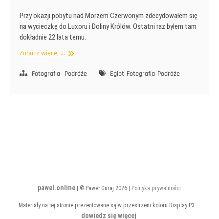
Przy okazji pobytu nad Morzem Czerwonym zdecydowałem się
na wycieczkę do Luxoru i Doliny Królów. Ostatni raz byłem tam
dokładnie 22 lata temu.
Z
Zobacz więcej ...
wizytą
u
Fotografia
Podróże
Egipt
Fotografia
Podróże
Faraonów
pawel.online
| © Paweł Guraj 2026 |
Polityka prywatności
Materiały na tej stronie prezentowane są w przestrzeni koloru Display P3 ...
dowiedz się więcej
.