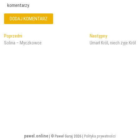
komentarzy.
Nawigacja
Poprzedni
Następny
Poprzedni
Następny
wpis:
wpis:
Solina – Myczkowce
Umarł Król, niech żyje Król
wpisu
pawel.online
| © Paweł Guraj 2026 |
Polityka prywatności