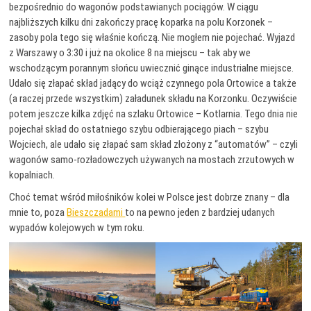
bezpośrednio do wagonów podstawianych pociągów. W ciągu
najbliższych kilku dni zakończy pracę koparka na polu Korzonek –
zasoby pola tego się właśnie kończą. Nie mogłem nie pojechać. Wyjazd
z Warszawy o 3:30 i już na okolice 8 na miejscu – tak aby we
wschodzącym porannym słońcu uwiecznić ginące industrialne miejsce.
Udało się złapać skład jadący do wciąż czynnego pola Ortowice a także
(a raczej przede wszystkim) załadunek składu na Korzonku. Oczywiście
potem jeszcze kilka zdjęć na szlaku Ortowice – Kotlarnia. Tego dnia nie
pojechał skład do ostatniego szybu odbierającego piach – szybu
Wojciech, ale udało się złapać sam skład złożony z “automatów” – czyli
wagonów samo-rozładowczych używanych na mostach zrzutowych w
kopalniach.
Choć temat wśród miłośników kolei w Polsce jest dobrze znany – dla
mnie to, poza
Bieszczadami
to na pewno jeden z bardziej udanych
wypadów kolejowych w tym roku.