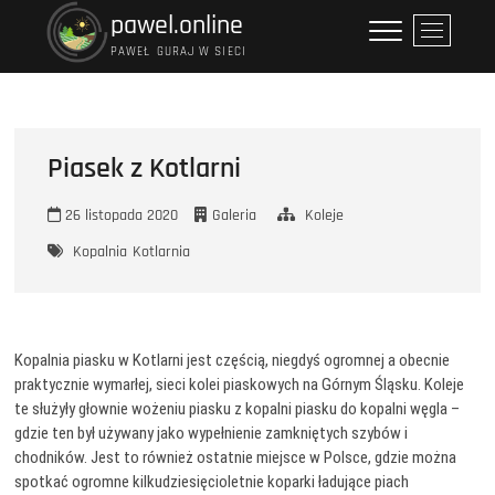
Przejdź
pawel.online
P
do
r
PAWEŁ GURAJ W SIECI
treści
z
y
c
i
Piasek z Kotlarni
s
k
26 listopada 2020
Galeria
Koleje
m
e
Kopalnia
Kotlarnia
n
u
Kopalnia piasku w Kotlarni jest częścią, niegdyś ogromnej a obecnie
praktycznie wymarłej, sieci kolei piaskowych na Górnym Śląsku. Koleje
te służyły głownie wożeniu piasku z kopalni piasku do kopalni węgla –
gdzie ten był używany jako wypełnienie zamkniętych szybów i
chodników. Jest to również ostatnie miejsce w Polsce, gdzie można
spotkać ogromne kilkudziesięcioletnie koparki ładujące piach