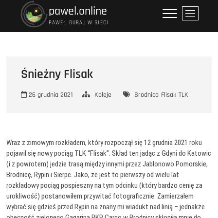
Przejdź
pawel.online
P
do
r
PAWEŁ GURAJ W SIECI
treści
z
y
c
i
Śnieżny Flisak
s
k
26 grudnia 2021
Koleje
Brodnica
Flisak
TLK
m
e
n
u
Wraz z zimowym rozkładem, który rozpoczął się 12 grudnia 2021 roku
pojawił się nowy pociąg TLK “Flisak”. Skład ten jadąc z Gdyni do Katowic
(i z powrotem) jedzie trasą między innymi przez Jabłonowo Pomorskie,
Brodnicę, Rypin i Sierpc. Jako, że jest to pierwszy od wielu lat
rozkładowy pociąg pospieszny na tym odcinku (który bardzo cenię za
urokliwość) postanowiłem przywitać fotograficznie. Zamierzałem
wybrać się gdzieś przed Rypin na znany mi wiadukt nad linią – jednakże
obecność zielonego Gagarina PKP Cargo w Brodnicy skłoniła mnie do