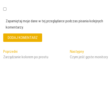
Zapamiętaj moje dane w tej przeglądarce podczas pisania kolejnych
komentarzy.
Nawigacja
Poprzedni
Następny
Poprzedni
Następny
wpis:
wpis:
Zarządzanie kolorem po prostu
Czym jeść gęste monitory
wpisu