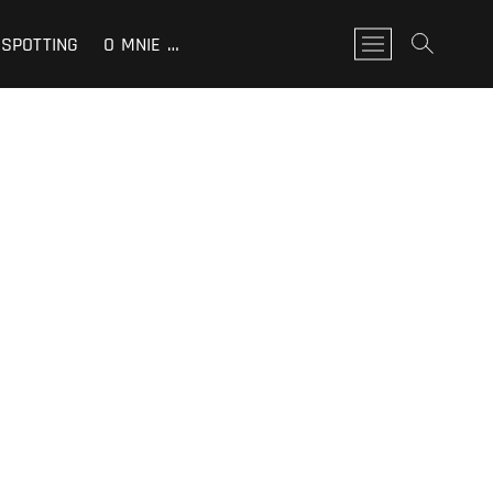
SPOTTING
O MNIE …
P
r
z
y
c
i
s
k
m
e
n
u