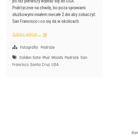
po raz pierwszy wybrać się do USA.
Praktycznie na chwilę, bo poza sprawami
służbowymi miałem niecałe 2 dni aby zobaczyć
San Francisco i co się da w okolicach.
5
Zobacz więcej ...
dni
w
Fotografia
Podróże
Ameryce
Golden Gate
Muir Woods
Podróże
San
Francisco
Santa Cruz
USA
Mate