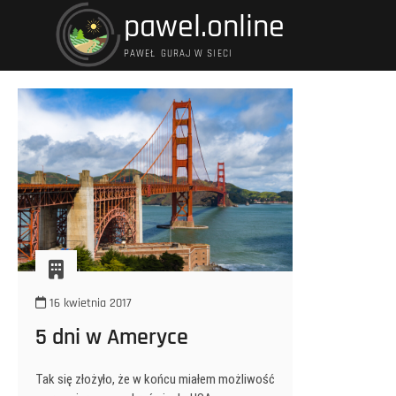
Przejdź
pawel.online
do
treści
PAWEŁ GURAJ W SIECI
16 kwietnia 2017
5 dni w Ameryce
Tak się złożyło, że w końcu miałem możliwość