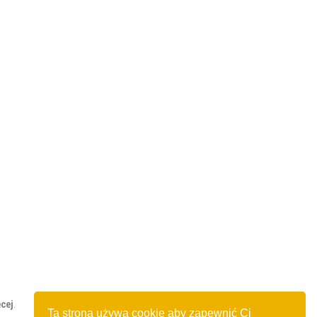
cej
.
Ta strona używa cookie aby zapewnić Ci