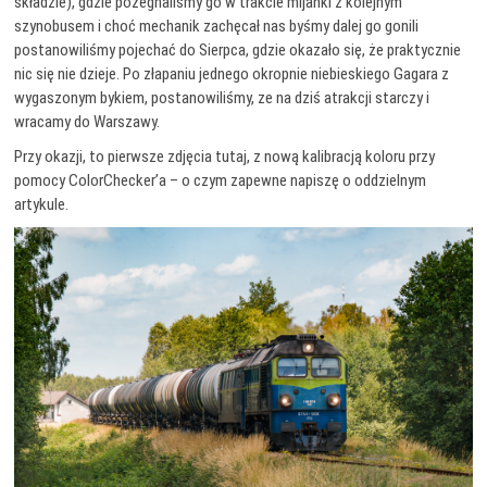
składzie), gdzie pożegnaliśmy go w trakcie mijanki z kolejnym
szynobusem i choć mechanik zachęcał nas byśmy dalej go gonili
postanowiliśmy pojechać do Sierpca, gdzie okazało się, że praktycznie
nic się nie dzieje. Po złapaniu jednego okropnie niebieskiego Gagara z
wygaszonym bykiem, postanowiliśmy, ze na dziś atrakcji starczy i
wracamy do Warszawy.
Przy okazji, to pierwsze zdjęcia tutaj, z nową kalibracją koloru przy
pomocy ColorChecker’a – o czym zapewne napiszę o oddzielnym
artykule.