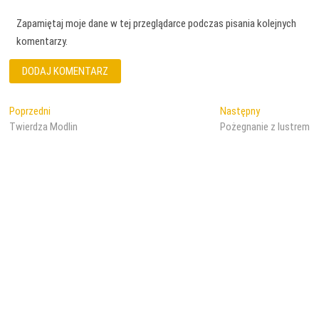
Zapamiętaj moje dane w tej przeglądarce podczas pisania kolejnych
komentarzy.
Nawigacja
Poprzedni
Następny
Poprzedni
Następny
wpis:
wpis:
Twierdza Modlin
Pożegnanie z lustrem
wpisu