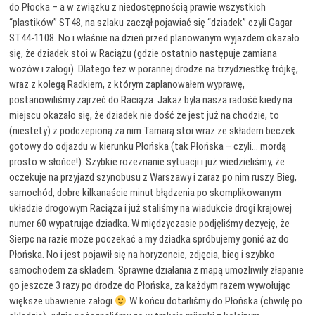
do Płocka – a w związku z niedostępnością prawie wszystkich
“plastików” ST48, na szlaku zaczął pojawiać się “dziadek” czyli Gagar
ST44-1108. No i właśnie na dzień przed planowanym wyjazdem okazało
się, że dziadek stoi w Raciążu (gdzie ostatnio następuje zamiana
wozów i załogi). Dlatego też w porannej drodze na trzydziestkę trójkę,
wraz z kolegą Radkiem, z którym zaplanowałem wyprawę,
postanowiliśmy zajrzeć do Raciąża. Jakaż była nasza radość kiedy na
miejscu okazało się, że dziadek nie dość że jest już na chodzie, to
(niestety) z podczepioną za nim Tamarą stoi wraz ze składem beczek
gotowy do odjazdu w kierunku Płońska (tak Płońska – czyli… mordą
prosto w słońce!). Szybkie rozeznanie sytuacji i już wiedzieliśmy, że
oczekuje na przyjazd szynobusu z Warszawy i zaraz po nim ruszy. Bieg,
samochód, dobre kilkanaście minut błądzenia po skomplikowanym
układzie drogowym Raciąża i już staliśmy na wiadukcie drogi krajowej
numer 60 wypatrując dziadka. W międzyczasie podjęliśmy dezycję, że
Sierpc na razie może poczekać a my dziadka spróbujemy gonić aż do
Płońska. No i jest pojawił się na horyzoncie, zdjęcia, bieg i szybko
samochodem za składem. Sprawne działania z mapą umożliwiły złapanie
go jeszcze 3 razy po drodze do Płońska, za każdym razem wywołując
większe ubawienie załogi
W końcu dotarliśmy do Płońska (chwilę po