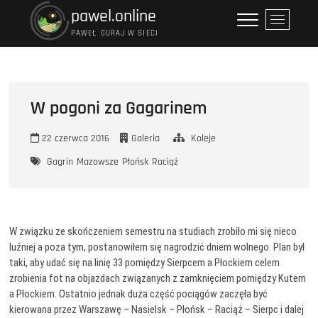
Przejdź
pawel.online
P
do
r
PAWEŁ GURAJ W SIECI
treści
z
y
c
i
W pogoni za Gagarinem
s
k
22 czerwca 2016
Galeria
Koleje
m
e
Gagrin
Mazowsze
Płońsk
Raciąż
n
u
W związku ze skończeniem semestru na studiach zrobiło mi się nieco
luźniej a poza tym, postanowiłem się nagrodzić dniem wolnego. Plan był
taki, aby udać się na linię 33 pomiędzy Sierpcem a Płockiem celem
zrobienia fot na objazdach związanych z zamknięciem pomiędzy Kutem
a Płockiem. Ostatnio jednak duża część pociągów zaczęła być
kierowana przez Warszawę – Nasielsk – Płońsk – Raciąż – Sierpc i dalej