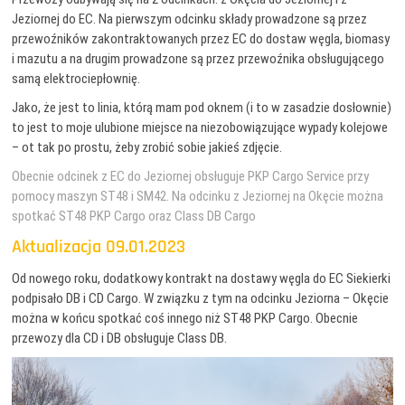
Jeziornej do EC. Na pierwszym odcinku składy prowadzone są przez
przewoźników zakontraktowanych przez EC do dostaw węgla, biomasy
i mazutu a na drugim prowadzone są przez przewoźnika obsługującego
samą elektrociepłownię.
Jako, że jest to linia, którą mam pod oknem (i to w zasadzie dosłownie)
to jest to moje ulubione miejsce na niezobowiązujące wypady kolejowe
– ot tak po prostu, żeby zrobić sobie jakieś zdjęcie.
Obecnie odcinek z EC do Jeziornej obsługuje PKP Cargo Service przy
pomocy maszyn ST48 i SM42. Na odcinku z Jeziornej na Okęcie można
spotkać ST48 PKP Cargo oraz Class DB Cargo
Aktualizacja 09.01.2023
Od nowego roku, dodatkowy kontrakt na dostawy węgla do EC Siekierki
podpisało DB i CD Cargo. W związku z tym na odcinku Jeziorna – Okęcie
można w końcu spotkać coś innego niż ST48 PKP Cargo. Obecnie
przewozy dla CD i DB obsługuje Class DB.