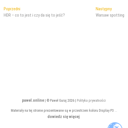
Nawigacja
Poprzedni
Następny
Poprzedni
Następny
wpis:
wpis:
HDR – co to jest i czy da się to jeść?
Warsaw spotting
wpisu
pawel.online
| © Paweł Guraj 2026 |
Polityka prywatności
Materiały na tej stronie prezentowane są w przestrzeni koloru Display P3 ...
dowiedz się więcej
.