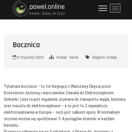
Przejdź
pawel.online
P
do
r
PAWEŁ GURAJ W SIECI
treści
z
y
c
i
Bocznica
s
k
9 stycznia 2023
Koleje
Serie
Gagarin
Koleje
m
e
n
u
Tytułowa bocznica – to tor biegnący z Warszawy Okęcia przez
Konstancin-Jeziorną i warszawskie Zawady do Elektrociepłowni
Siekierki. Linia ta jest regularnie używana do transportu węgla, biomasy
oraz mazutu do elektrociepłowni – a że jest to 2 największa
elektrociepłownia w Europie – ruch jest całkiem spory. W normalnym
sezonie można się spodziewać 3-4 pociągów dziennie w każdym
kierunku.
Przewozy odbywają się na 2 odcinkach: z Okęcia do Jeziornej i z