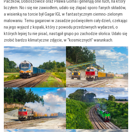
Paczków, Doboszowice oraz Piława Górna i generują one ruch, na który
liczyłem. No i się nie zawiodłem, udało się złapać sporo fanych składów,
a wisienką na torcie był Gagar IGL w fantastycznym ciemno-zielonym
malowaniu. Temu gagarowi w zasadzie poświęciłem cały dzień, czekając
na jego wyjazd z kopalii, który z powodu przedziwnych wydarzeń, o
których lepiej tu nie pisać, nastąpił grupo po zachodzie słońca. Udało się
zrobić bardzo klimatyczne zdjęcie, w “kosmicznych” warunkach.