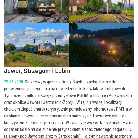
Jawor, Strzegom i Lubin
29.06.2020.
Służbowy wyjazd na Dolny Śląsk – zachęcił mnie do
poświęcenie jednego dnia na odwiedzenie kilku szlaków kolejowych.
Tym razem padło na koleje przemysłowe KGHM w Lubinie i Polkowicach
oraz okolice Jawora i Jerzmanic-Zdroju. W tej pierwszej lokalizacji
chciałem złapać charakterystycznie pomalowany lokomotywy PMT a w
okolicach Jawora i Jerzmanic miałem nadzieję na towarowe składy z
kruszywem z okolicznych kopalni. W zasadzie wszystko się udało – a na
dodatek udało mi się zupełnie przypadkiem złapać zielonego gagara LTC
(złapany pod Jaworem oraz w Strzegomiu) – o tym nawet nie marzyłem