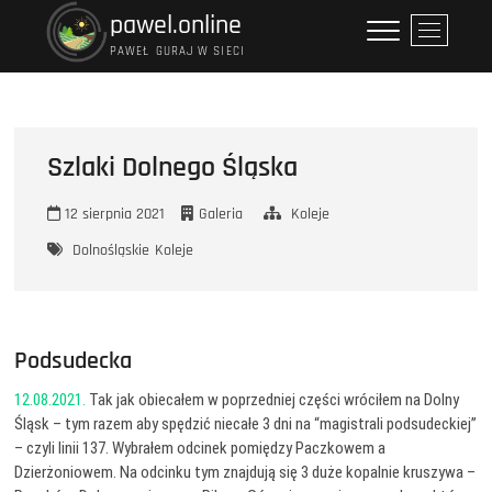
Przejdź
pawel.online
P
do
r
PAWEŁ GURAJ W SIECI
treści
z
y
c
i
Szlaki Dolnego Śląska
s
k
12 sierpnia 2021
Galeria
Koleje
m
e
Dolnośląskie
Koleje
n
u
Podsudecka
12.08.2021.
Tak jak obiecałem w poprzedniej części wróciłem na Dolny
Śląsk – tym razem aby spędzić niecałe 3 dni na “magistrali podsudeckiej”
– czyli linii 137. Wybrałem odcinek pomiędzy Paczkowem a
Dzierżoniowem. Na odcinku tym znajdują się 3 duże kopalnie kruszywa –