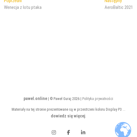
Nawigacja
Poprzedni
Następn
Poprzedni
Następny
wpis:
wpis:
Wenecja z lotu ptaka
AeroBaltic 2021
wpisu
pawel.online
| © Paweł Guraj 2026 |
Polityka prywatności
Materiały na tej stronie prezentowane są w przestrzeni koloru Display P3 ...
dowiedz się więcej
.
Instagram
Facebook
LinkedIn