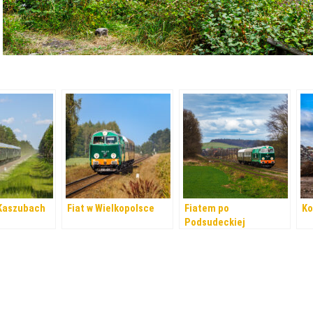
 Kaszubach
Fiat w Wielkopolsce
Fiatem po
Ko
Podsudeckiej