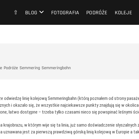
⇧
BLOG
FOTOGRAFIA
PODRÓŻE
KOLEJE
je
Podróże
Semmering
Semmeringbahn
że odwiedzę linię kolejową Semmeringbahn (którą poznałem od strony pasaże
ych i okazało się, że wszystkie najciekawsze punkty znajdują się w okolica
zone, łatwo dostępne – trzeba tylko czasami nieco się powspinać leśnymi śc
 krajobrazu, w którym wije się ta linia, już samo doświadczenie słyszalnych 
ta uznawana jest za pierwszą prawdziwą górską linią kolejową w Europie a tak