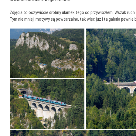
Zdjęcia to oczywiście drobny ułamek tego co przywiozłem. Wszak ruch na 
Tym nie mniej, motywy są powtarzalne, tak więc już i ta galeria pewni