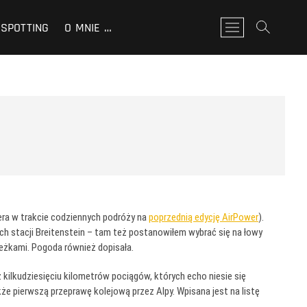
SPOTTING
O MNIE …
P
r
z
y
c
i
s
k
m
e
n
u
ra w trakcie codziennych podróży na
poprzednią edycję AirPower
).
ch stacji Breitenstein – tam też postanowiłem wybrać się na łowy
ieżkami. Pogoda również dopisała.
z kilkudziesięciu kilometrów pociągów, których echo niesie się
że pierwszą przeprawę kolejową przez Alpy. Wpisana jest na listę