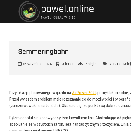
Przejdź
pawel.online
do
treści
PAWEŁ GURAJ W SIECI
Semmeringbahn
15 września 2024
Galeria
Koleje
Austria
Kole
Przy okazji planowanego wyjazdu na
AirPower 2024
pomyślałem sobie, 
Przed wyjazdem zrobiłem małe rozeznanie co do możliwości fotograficzn
(zarezerwowałem na to 2 dni). Okazało się, że punkty są dobrze oznac
Byłem absolutnie zachwycony tym kawałkiem linii. Abstrahując od piękna
absolutnie ze wszystkich stron, jest fantastycznym przeżyciem. Linia 
dziedzictwa światowego UNESCO.