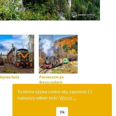
lejowa huta
Parowozem po
Bieszczadach
Ta strona używa cookie aby zapewnić Ci
najlepszy odbiór treści
Więcej ...
Ok