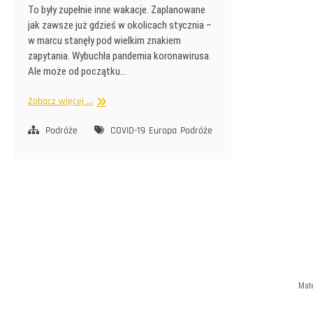
To były zupełnie inne wakacje. Zaplanowane
jak zawsze już gdzieś w okolicach stycznia –
w marcu stanęły pod wielkim znakiem
zapytania. Wybuchła pandemia koronawirusa.
Ale może od początku…
Wakacje
Zobacz więcej ...
w
cieniu
Podróże
COVID-19
Europa
Podróże
pandemii
Mate