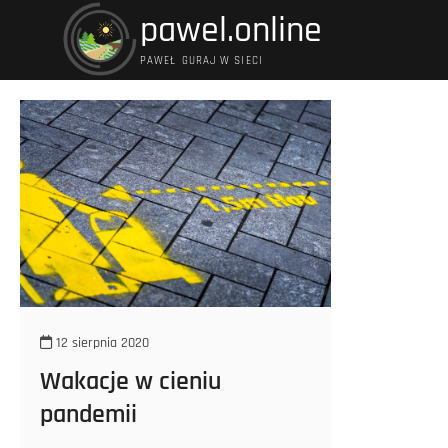
Przejdź
pawel.online
do
treści
PAWEŁ GURAJ W SIECI
12 sierpnia 2020
Wakacje w cieniu
pandemii