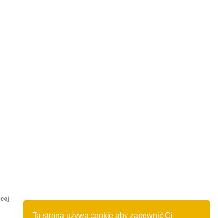
cej
.
Ta strona używa cookie aby zapewnić Ci