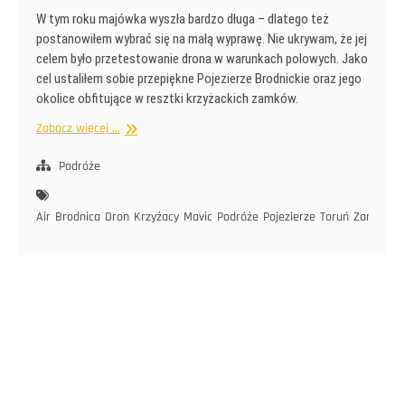
W tym roku majówka wyszła bardzo długa – dlatego też
postanowiłem wybrać się na małą wyprawę. Nie ukrywam, że jej
celem było przetestowanie drona w warunkach polowych. Jako
cel ustaliłem sobie przepiękne Pojezierze Brodnickie oraz jego
okolice obfitujące w resztki krzyżackich zamków.
Rower,
Zobacz więcej ...
jeziora,
zamki
Podróże
i
dron
Air
Brodnica
Dron
Krzyżacy
Mavic
Podróże
Pojezierze
Toruń
Zamki