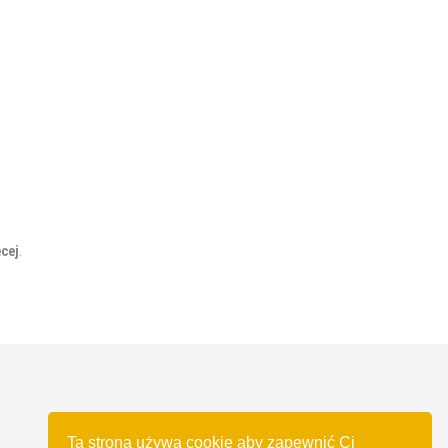
cej
.
Ta strona używa cookie aby zapewnić Ci