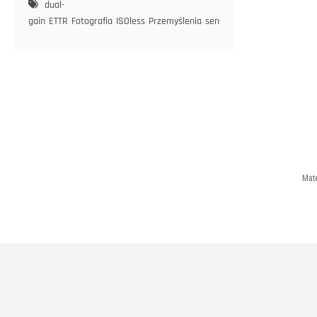
dual-
gain
ETTR
Fotografia
ISOless
Przemyślenia
sensor
Mate