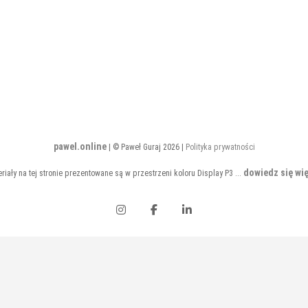
pawel.online
| © Paweł Guraj 2026 |
Polityka prywatności
dowiedz się wię
riały na tej stronie prezentowane są w przestrzeni koloru Display P3 ...
Instagram
Facebook
LinkedIn