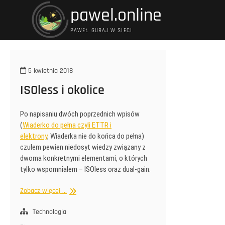
Przejdź
pawel.online
do
treści
PAWEŁ GURAJ W SIECI
5 kwietnia 2018
ISOless i okolice
Po napisaniu dwóch poprzednich wpisów
(
Wiaderko do pełna czyli ETTR i
elektrony
, Wiaderka nie do końca do pełna)
czułem pewien niedosyt wiedzy związany z
dwoma konkretnymi elementami, o których
tylko wspomniałem – ISOless oraz dual-gain.
ISOless
Zobacz więcej ...
i
okolice
Technologia