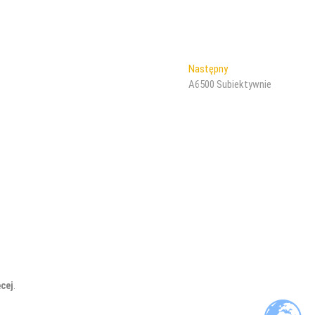
Następny
Następny
wpis:
A6500 Subiektywnie
cej
.