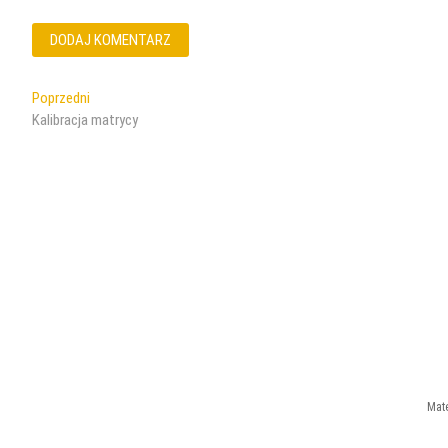
Nawigacja
Poprzedni
Poprzedni
wpis:
Kalibracja matrycy
wpisu
Mate