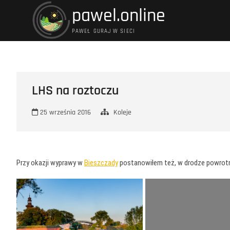
Przejdź
pawel.online
do
treści
PAWEŁ GURAJ W SIECI
LHS na roztoczu
25 września 2016
Koleje
Przy okazji wyprawy w
Bieszczady
postanowiłem też, w drodze powrotnej