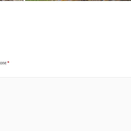
zone
*