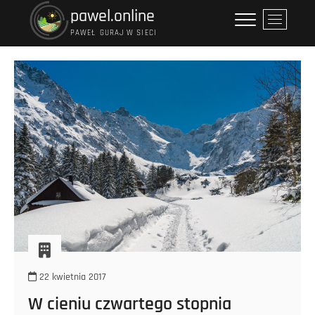
Przejdź
pawel.online
P
do
r
PAWEŁ GURAJ W SIECI
treści
z
y
c
i
s
k
m
e
n
u
22 kwietnia 2017
W cieniu czwartego stopnia