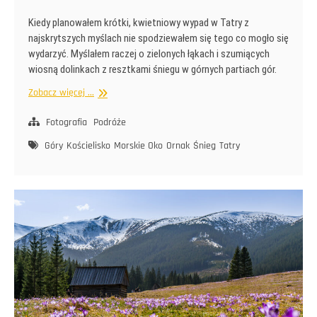
Kiedy planowałem krótki, kwietniowy wypad w Tatry z
najskrytszych myślach nie spodziewałem się tego co mogło się
wydarzyć. Myślałem raczej o zielonych łąkach i szumiących
wiosną dolinkach z resztkami śniegu w górnych partiach gór.
W
Zobacz więcej ...
cieniu
czwartego
Fotografia
Podróże
stopnia
Góry
Kościelisko
Morskie Oko
Ornak
Śnieg
Tatry