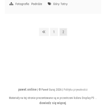
Fotografia
Podróże
Góry
Tatry
Stronicowanie
Poprzednia
Strona
Strona
1
2
strona
wpisów
pawel.online
| © Paweł Guraj 2026 |
Polityka prywatności
Materiały na tej stronie prezentowane są w przestrzeni koloru Display P3 ...
dowiedz się więcej
.