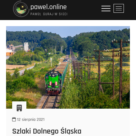
Przejdź
pawel.online
P
do
r
PAWEŁ GURAJ W SIECI
treści
z
y
c
i
s
k
m
e
n
u
12 sierpnia 2021
Szlaki Dolnego Śląska