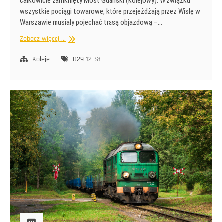
całkowicie zamknięty Most Gdański (kolejowy). W związku
wszystkie pociągi towarowe, które przejeżdżają przez Wisłę w
Warszawie musiały pojechać trasą objazdową –…
Objazdy
Zobacz więcej ...
na
SŁ
Koleje
D29-12
SŁ