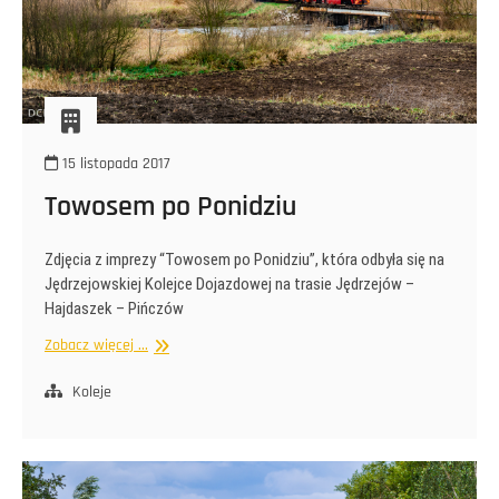
15 listopada 2017
Towosem po Ponidziu
Zdjęcia z imprezy “Towosem po Ponidziu”, która odbyła się na
Jędrzejowskiej Kolejce Dojazdowej na trasie Jędrzejów –
Hajdaszek – Pińczów
Towosem
Zobacz więcej ...
po
Ponidziu
Koleje