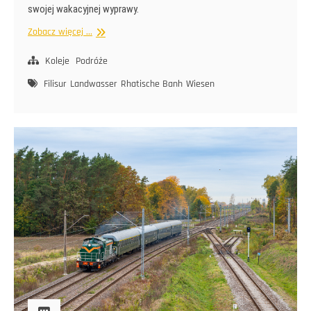
swojej wakacyjnej wyprawy.
Rhätische
Zobacz więcej ...
Bahn
Koleje
Podróże
Filisur
Landwasser
Rhatische Banh
Wiesen