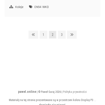
z
Tramwajami
Koleje
EN94
WKD
Stronicowanie
Poprzednia
Strona
Strona
Strona
Następna
1
2
3
strona
strona
wpisów
pawel.online
| © Paweł Guraj 2026 |
Polityka prywatności
Materiały na tej stronie prezentowane są w przestrzeni koloru Display P3 ...