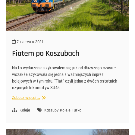
7 czerwca 2021
Fiatem po Kaszubach
Na to wydarzenie szykowałem się już od dłuższego czasu –
wszakże szykowała się jedna z ważniejszych imprez
kolejowych w tym roku. “Fiat” czyli jedna z dwóch ostatnich
czynnych lokomotyw SU45…
Fiatem
Zobacz więcej ...
po
Kaszubach
Koleje
Kaszuby
Koleje
Turkol