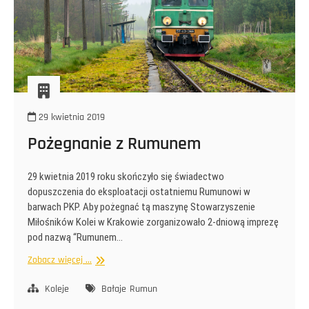
29 kwietnia 2019
Pożegnanie z Rumunem
29 kwietnia 2019 roku skończyło się świadectwo
dopuszczenia do eksploatacji ostatniemu Rumunowi w
barwach PKP. Aby pożegnać tą maszynę Stowarzyszenie
Miłośników Kolei w Krakowie zorganizowało 2-dniową imprezę
pod nazwą “Rumunem…
Pożegnanie
Zobacz więcej ...
z
Rumunem
Koleje
Bałaje
Rumun