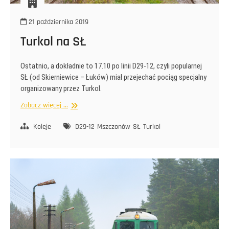
21 października 2019
Turkol na SŁ
Ostatnio, a dokładnie to 17.10 po linii D29-12, czyli popularnej
SŁ (od Skierniewice – Łuków) miał przejechać pociąg specjalny
organizowany przez Turkol.
Turkol
Zobacz więcej ...
na
SŁ
Koleje
D29-12
Mszczonów
SŁ
Turkol