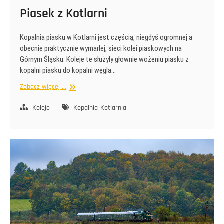
Piasek z Kotlarni
Kopalnia piasku w Kotlarni jest częścią, niegdyś ogromnej a
obecnie praktycznie wymarłej, sieci kolei piaskowych na
Górnym Śląsku. Koleje te służyły głownie wożeniu piasku z
kopalni piasku do kopalni węgla…
Piasek
Zobacz więcej ...
z
Kotlarni
Koleje
Kopalnia
Kotlarnia