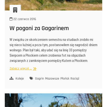
22 czerwca 2016
W pogoni za Gagarinem
W związku ze skończeniem semestru na studiach zrobiło mi
się nieco luźniej a poza tym, postanowiłem się nagrodzić dniem
wolnego. Plan był taki, aby udać się na linię 33 pomiędzy
Sierpcem a Płockiem celem zrobienia fot na objazdach
związanych z zamknięciem pomiędzy Kutem a Płockiem.
W
Zobacz więcej ...
pogoni
za
Koleje
Gagrin
Mazowsze
Płońsk
Raciąż
Gagarinem