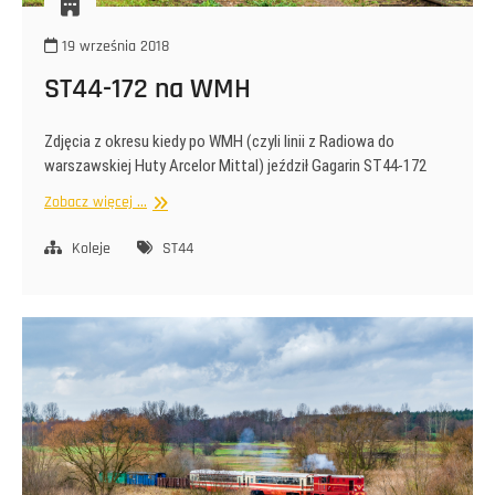
19 września 2018
ST44-172 na WMH
Zdjęcia z okresu kiedy po WMH (czyli linii z Radiowa do
warszawskiej Huty Arcelor Mittal) jeździł Gagarin ST44-172
ST44-
Zobacz więcej ...
172
na
Koleje
ST44
WMH