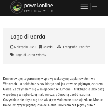
Przejdź
pawel.online
P
do
r
PAWEŁ GURAJ W SIECI
treści
z
y
c
i
Lago di Garda
s
k
6 sierpnia 2020
Galeria
Fotografia
Podróże
m
e
Lago di Garda
Włochy
n
u
Koniec swojej tegorocznej wyprawy wakacyjnej zaplanowałem we
Włoszech – a dokładnie rzecz biorąc nad, jak zawsze, pięknym jeziorem
Garda. Zatrzymałem się w miejscowości Limone – traktując je jako bazę
wypadową w najbardziej malowniczą, północną cześć jeziorna.
Oczywiście nie obyło się bez wizyty w Malcesine oraz wjazdu na Monte
Baldo i wizyty w pięknej Riva del Garda. Odkryłem też piękny punkt