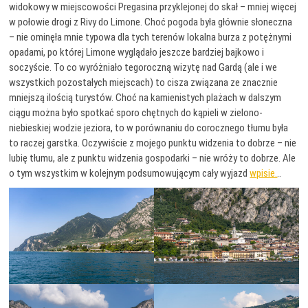
widokowy w miejscowości Pregasina przyklejonej do skał – mniej więcej
w połowie drogi z Rivy do Limone. Choć pogoda była głównie słoneczna
– nie ominęła mnie typowa dla tych terenów lokalna burza z potężnymi
opadami, po której Limone wyglądało jeszcze bardziej bajkowo i
soczyście. To co wyróżniało tegoroczną wizytę nad Gardą (ale i we
wszystkich pozostałych miejscach) to cisza związana ze znacznie
mniejszą ilością turystów. Choć na kamienistych plażach w dalszym
ciągu można było spotkać sporo chętnych do kąpieli w zielono-
niebieskiej wodzie jeziora, to w porównaniu do corocznego tłumu była
to raczej garstka. Oczywiście z mojego punktu widzenia to dobrze – nie
lubię tłumu, ale z punktu widzenia gospodarki – nie wróży to dobrze. Ale
o tym wszystkim w kolejnym podsumowującym cały wyjazd
wpisie.
..