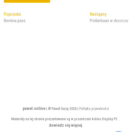
Nawigacja
Poprzedni
Następny
Poprzedni
Następny
wpis:
wpis:
Bernina pass
Polderbaan w deszczu
wpisu
pawel.online
| © Paweł Guraj 2026 |
Polityka prywatności
Materiały na tej stronie prezentowane są w przestrzeni koloru Display P3 ...
dowiedz się więcej
.